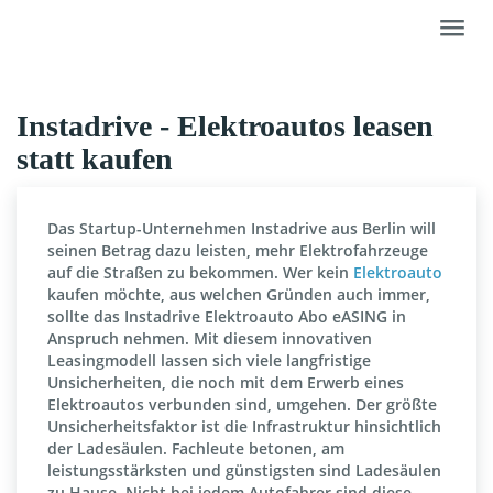
Skip
Toggl
to
navig
main
content
Instadrive - Elektroautos leasen
statt kaufen
Das Startup-Unternehmen Instadrive aus Berlin will
seinen Betrag dazu leisten, mehr Elektrofahrzeuge
auf die Straßen zu bekommen. Wer kein
Elektroauto
kaufen möchte, aus welchen Gründen auch immer,
sollte das Instadrive Elektroauto Abo eASING in
Anspruch nehmen. Mit diesem innovativen
Leasingmodell lassen sich viele langfristige
Unsicherheiten, die noch mit dem Erwerb eines
Elektroautos verbunden sind, umgehen. Der größte
Unsicherheitsfaktor ist die Infrastruktur hinsichtlich
der Ladesäulen. Fachleute betonen, am
leistungsstärksten und günstigsten sind Ladesäulen
zu Hause. Nicht bei jedem Autofahrer sind diese