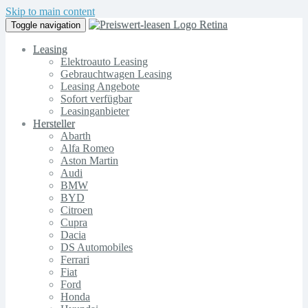
Skip to main content
Toggle navigation
Leasing
Elektroauto Leasing
Gebrauchtwagen Leasing
Leasing Angebote
Sofort verfügbar
Leasinganbieter
Hersteller
Abarth
Alfa Romeo
Aston Martin
Audi
BMW
BYD
Citroen
Cupra
Dacia
DS Automobiles
Ferrari
Fiat
Ford
Honda