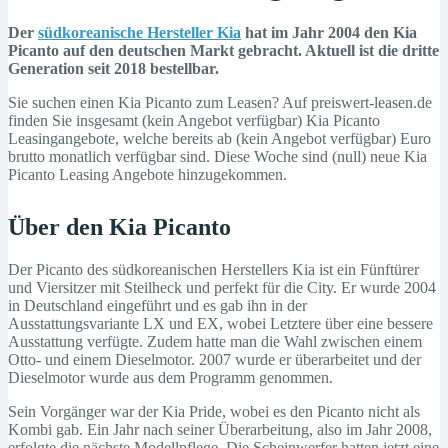
Der
südkoreanische Hersteller Kia
hat im Jahr 2004 den Kia
Picanto auf den deutschen Markt gebracht. Aktuell ist die dritte
Generation seit 2018 bestellbar.
Sie suchen einen Kia Picanto zum Leasen? Auf preiswert-leasen.de
finden Sie insgesamt (kein Angebot verfügbar) Kia Picanto
Leasingangebote, welche bereits ab (kein Angebot verfügbar) Euro
brutto monatlich verfügbar sind. Diese Woche sind (null) neue Kia
Picanto Leasing Angebote hinzugekommen.
Über den Kia Picanto
Der Picanto des südkoreanischen Herstellers Kia ist ein Fünftürer
und Viersitzer mit Steilheck und perfekt für die City. Er wurde 2004
in Deutschland eingeführt und es gab ihn in der
Ausstattungsvariante LX und EX, wobei Letztere über eine bessere
Ausstattung verfügte. Zudem hatte man die Wahl zwischen einem
Otto- und einem Dieselmotor. 2007 wurde er überarbeitet und der
Dieselmotor wurde aus dem Programm genommen.
Sein Vorgänger war der Kia Pride, wobei es den Picanto nicht als
Kombi gab. Ein Jahr nach seiner Überarbeitung, also im Jahr 2008,
erfolgte die nächste Modellpflege. Die Scheinwerfer hatten jetzt eine