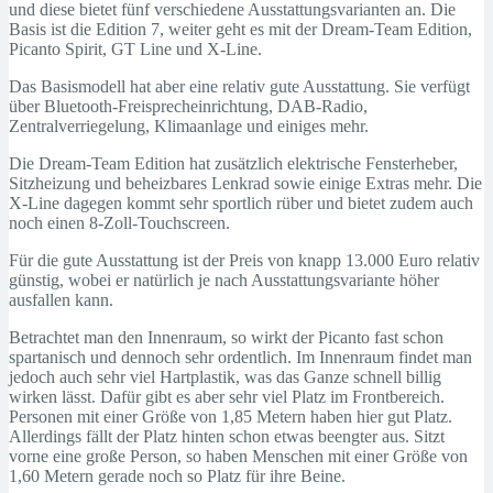
und diese bietet fünf verschiedene Ausstattungsvarianten an. Die
Basis ist die Edition 7, weiter geht es mit der Dream-Team Edition,
Picanto Spirit, GT Line und X-Line.
Das Basismodell hat aber eine relativ gute Ausstattung. Sie verfügt
über Bluetooth-Freisprecheinrichtung, DAB-Radio,
Zentralverriegelung, Klimaanlage und einiges mehr.
Die Dream-Team Edition hat zusätzlich elektrische Fensterheber,
Sitzheizung und beheizbares Lenkrad sowie einige Extras mehr. Die
X-Line dagegen kommt sehr sportlich rüber und bietet zudem auch
noch einen 8-Zoll-Touchscreen.
Für die gute Ausstattung ist der Preis von knapp 13.000 Euro relativ
günstig, wobei er natürlich je nach Ausstattungsvariante höher
ausfallen kann.
Betrachtet man den Innenraum, so wirkt der Picanto fast schon
spartanisch und dennoch sehr ordentlich. Im Innenraum findet man
jedoch auch sehr viel Hartplastik, was das Ganze schnell billig
wirken lässt. Dafür gibt es aber sehr viel Platz im Frontbereich.
Personen mit einer Größe von 1,85 Metern haben hier gut Platz.
Allerdings fällt der Platz hinten schon etwas beengter aus. Sitzt
vorne eine große Person, so haben Menschen mit einer Größe von
1,60 Metern gerade noch so Platz für ihre Beine.