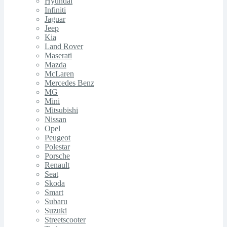
Hyundai
Infiniti
Jaguar
Jeep
Kia
Land Rover
Maserati
Mazda
McLaren
Mercedes Benz
MG
Mini
Mitsubishi
Nissan
Opel
Peugeot
Polestar
Porsche
Renault
Seat
Skoda
Smart
Subaru
Suzuki
Streetscooter