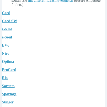
sollten Sie
mit unserem Leasingvergleich
bessere Angebote
finden.)
Ceed
Ceed SW
e-Niro
e-Soul
EV6
Niro
Optima
ProCeed
Rio
Sorento
Sportage
Stinger