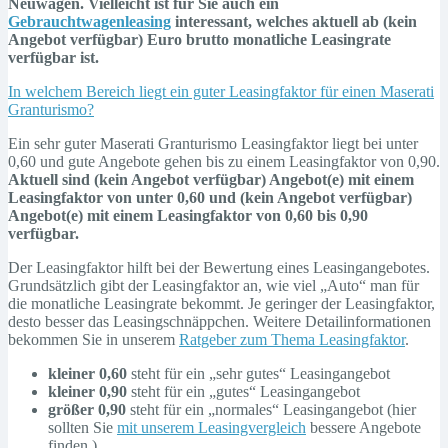
Neuwagen. Vielleicht ist für Sie auch ein
Gebrauchtwagenleasing
interessant, welches aktuell ab (kein
Angebot verfügbar) Euro brutto monatliche Leasingrate
verfügbar ist.
In welchem Bereich liegt ein guter Leasingfaktor für einen Maserati
Granturismo?
Ein sehr guter Maserati Granturismo Leasingfaktor liegt bei unter
0,60 und gute Angebote gehen bis zu einem Leasingfaktor von 0,90.
Aktuell sind (kein Angebot verfügbar) Angebot(e) mit einem
Leasingfaktor von unter 0,60 und (kein Angebot verfügbar)
Angebot(e) mit einem Leasingfaktor von 0,60 bis 0,90
verfügbar.
Der Leasingfaktor hilft bei der Bewertung eines Leasingangebotes.
Grundsätzlich gibt der Leasingfaktor an, wie viel „Auto“ man für
die monatliche Leasingrate bekommt. Je geringer der Leasingfaktor,
desto besser das Leasingschnäppchen. Weitere Detailinformationen
bekommen Sie in unserem
Ratgeber zum Thema Leasingfaktor
.
kleiner 0,60
steht für ein „sehr gutes“ Leasingangebot
kleiner 0,90
steht für ein „gutes“ Leasingangebot
größer 0,90
steht für ein „normales“ Leasingangebot (hier
sollten Sie
mit unserem Leasingvergleich
bessere Angebote
finden.)