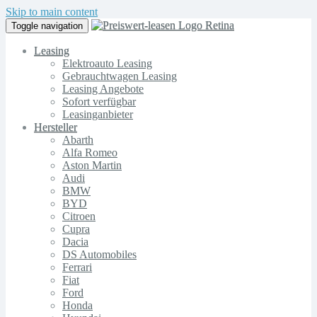
Skip to main content
Toggle navigation
Leasing
Elektroauto Leasing
Gebrauchtwagen Leasing
Leasing Angebote
Sofort verfügbar
Leasinganbieter
Hersteller
Abarth
Alfa Romeo
Aston Martin
Audi
BMW
BYD
Citroen
Cupra
Dacia
DS Automobiles
Ferrari
Fiat
Ford
Honda