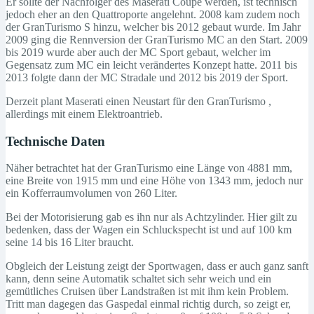
Er sollte der Nachfolger des Maserati Coupe werden, ist technisch
jedoch eher an den Quattroporte angelehnt. 2008 kam zudem noch
der GranTurismo S hinzu, welcher bis 2012 gebaut wurde. Im Jahr
2009 ging die Rennversion der GranTurismo MC an den Start. 2009
bis 2019 wurde aber auch der MC Sport gebaut, welcher im
Gegensatz zum MC ein leicht verändertes Konzept hatte. 2011 bis
2013 folgte dann der MC Stradale und 2012 bis 2019 der Sport.
Derzeit plant Maserati einen Neustart für den GranTurismo ,
allerdings mit einem Elektroantrieb.
Technische Daten
Näher betrachtet hat der GranTurismo eine Länge von 4881 mm,
eine Breite von 1915 mm und eine Höhe von 1343 mm, jedoch nur
ein Kofferraumvolumen von 260 Liter.
Bei der Motorisierung gab es ihn nur als Achtzylinder. Hier gilt zu
bedenken, dass der Wagen ein Schluckspecht ist und auf 100 km
seine 14 bis 16 Liter braucht.
Obgleich der Leistung zeigt der Sportwagen, dass er auch ganz sanft
kann, denn seine Automatik schaltet sich sehr weich und ein
gemütliches Cruisen über Landstraßen ist mit ihm kein Problem.
Tritt man dagegen das Gaspedal einmal richtig durch, so zeigt er,