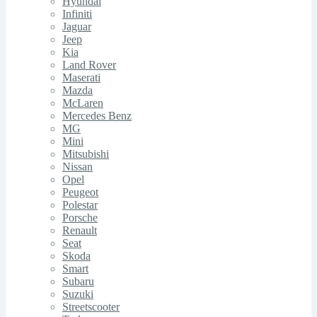
Hyundai
Infiniti
Jaguar
Jeep
Kia
Land Rover
Maserati
Mazda
McLaren
Mercedes Benz
MG
Mini
Mitsubishi
Nissan
Opel
Peugeot
Polestar
Porsche
Renault
Seat
Skoda
Smart
Subaru
Suzuki
Streetscooter