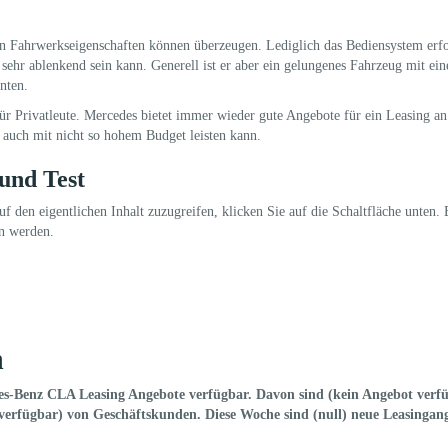
n Fahrwerkseigenschaften können überzeugen. Lediglich das Bediensystem erfo
hr ablenkend sein kann. Generell ist er aber ein gelungenes Fahrzeug mit ein
nten.
für Privatleute. Mercedes bietet immer wieder gute Angebote für ein Leasing a
auch mit nicht so hohem Budget leisten kann.
und Test
f den eigentlichen Inhalt zuzugreifen, klicken Sie auf die Schaltfläche unten. 
en werden.
n
des-Benz CLA Leasing Angebote verfügbar. Davon sind (kein Angebot verf
erfügbar) von Geschäftskunden. Diese Woche sind (null) neue Leasingan