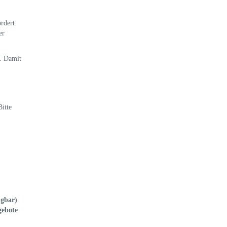
rdert
er
n. Damit
Bitte
ügbar)
gebote