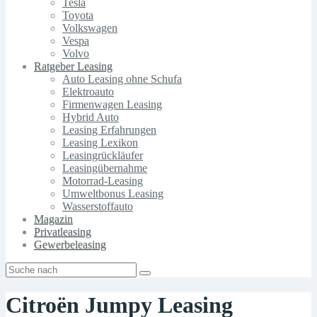
Tesla
Toyota
Volkswagen
Vespa
Volvo
Ratgeber Leasing
Auto Leasing ohne Schufa
Elektroauto
Firmenwagen Leasing
Hybrid Auto
Leasing Erfahrungen
Leasing Lexikon
Leasingrückläufer
Leasingübernahme
Motorrad-Leasing
Umweltbonus Leasing
Wasserstoffauto
Magazin
Privatleasing
Gewerbeleasing
Citroën Jumpy Leasing