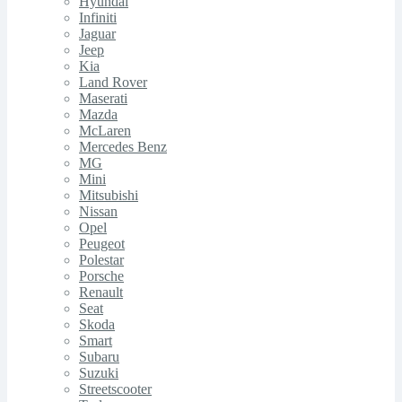
Hyundai
Infiniti
Jaguar
Jeep
Kia
Land Rover
Maserati
Mazda
McLaren
Mercedes Benz
MG
Mini
Mitsubishi
Nissan
Opel
Peugeot
Polestar
Porsche
Renault
Seat
Skoda
Smart
Subaru
Suzuki
Streetscooter