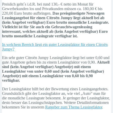
Preislich geht´s i.d.R. bei rund 130,- € netto im Monat für
Gewerbekunden los und Privatkunden müssen ca. 180,00 € bis
220,00 Euro brutto aufbringen.
Das preisgünstigste Neuwagen
Leasingangebot für einen Citroën Jumpy liegt aktuell bei ab
(kein Angebot verfügbar) Euro brutto monatliche Leasingrate.
Vielleicht ist für Sie auch ein Gebrauchtwagenleasing
interessant, welches aktuell ab (kein Angebot verfügbar) Euro
brutto monatliche Leasingrate verfügbar ist.
In welchem Bereich liegt ein guter Leasingfaktor für einen Citroën
Jumpy?
Ein sehr guter Citroën Jumpy Leasingfaktor liegt bei unter 0,60 und
gute Angebote gehen bis zu einem Leasingfaktor von 0,90.
Aktuell
sind (kein Angebot verfügbar) Angebot(e) mit einem
Leasingfaktor von unter 0,60 und (kein Angebot verfügbar)
Angebot(e) mit einem Leasingfaktor von 0,60 bis 0,90
verfügbar.
Der Leasingfaktor hilft bei der Bewertung eines Leasingangebotes.
Grundsätzlich gibt der Leasingfaktor an, wie viel „Auto“ man für
die monatliche Leasingrate bekommt. Je geringer der Leasingfaktor,
desto besser das Leasingschnäppchen. Weitere Detailinformationen
bekommen Sie in unserem
Ratgeber zum Thema Leasingfaktor
.