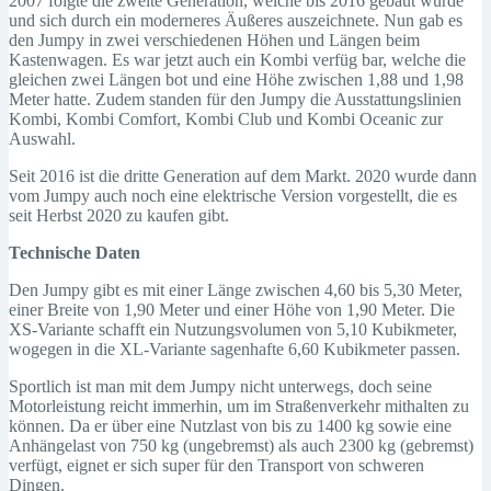
2007 folgte die zweite Generation, welche bis 2016 gebaut wurde
und sich durch ein moderneres Äußeres auszeichnete. Nun gab es
den Jumpy in zwei verschiedenen Höhen und Längen beim
Kastenwagen. Es war jetzt auch ein Kombi verfüg bar, welche die
gleichen zwei Längen bot und eine Höhe zwischen 1,88 und 1,98
Meter hatte. Zudem standen für den Jumpy die Ausstattungslinien
Kombi, Kombi Comfort, Kombi Club und Kombi Oceanic zur
Auswahl.
Seit 2016 ist die dritte Generation auf dem Markt. 2020 wurde dann
vom Jumpy auch noch eine elektrische Version vorgestellt, die es
seit Herbst 2020 zu kaufen gibt.
Technische Daten
Den Jumpy gibt es mit einer Länge zwischen 4,60 bis 5,30 Meter,
einer Breite von 1,90 Meter und einer Höhe von 1,90 Meter. Die
XS-Variante schafft ein Nutzungsvolumen von 5,10 Kubikmeter,
wogegen in die XL-Variante sagenhafte 6,60 Kubikmeter passen.
Sportlich ist man mit dem Jumpy nicht unterwegs, doch seine
Motorleistung reicht immerhin, um im Straßenverkehr mithalten zu
können. Da er über eine Nutzlast von bis zu 1400 kg sowie eine
Anhängelast von 750 kg (ungebremst) als auch 2300 kg (gebremst)
verfügt, eignet er sich super für den Transport von schweren
Dingen.