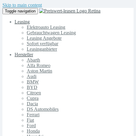
Skip to main content
Toggle navigation
Leasing
Elektroauto Leasing
Gebrauchtwagen Leasing
Leasing Angebote
Sofort verfügbar
Leasinganbieter
Hersteller
Abarth
Alfa Romeo
Aston Martin
Audi
BMW
BYD
Citroen
Cupra
Dacia
DS Automobiles
Ferrari
Fiat
Ford
Honda