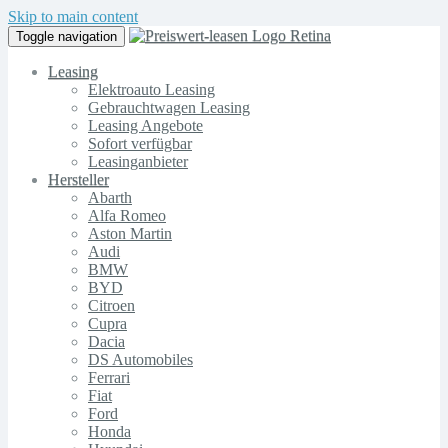
Skip to main content
Toggle navigation
Leasing
Elektroauto Leasing
Gebrauchtwagen Leasing
Leasing Angebote
Sofort verfügbar
Leasinganbieter
Hersteller
Abarth
Alfa Romeo
Aston Martin
Audi
BMW
BYD
Citroen
Cupra
Dacia
DS Automobiles
Ferrari
Fiat
Ford
Honda