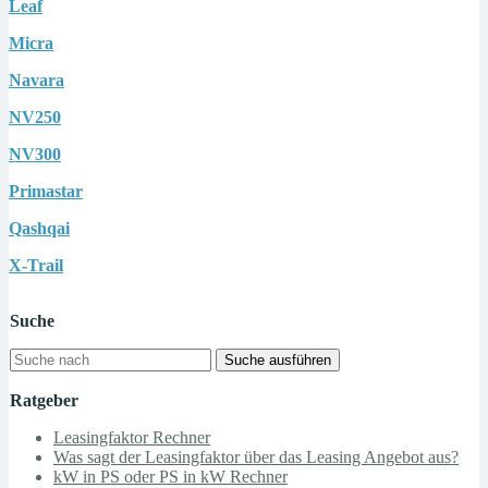
Leaf
Micra
Navara
NV250
NV300
Primastar
Qashqai
X-Trail
Suche
Suche ausführen
Ratgeber
Leasingfaktor Rechner
Was sagt der Leasingfaktor über das Leasing Angebot aus?
kW in PS oder PS in kW Rechner