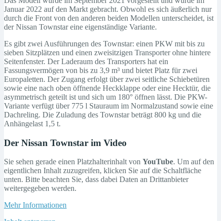
Das Modell wurde im September 2021 vorgestellt und wurde im
Januar 2022 auf den Markt gebracht. Obwohl es sich äußerlich nur
durch die Front von den anderen beiden Modellen unterscheidet, ist
der Nissan Townstar eine eigenständige Variante.
Es gibt zwei Ausführungen des Townstar: einen PKW mit bis zu
sieben Sitzplätzen und einen zweisitzigen Transporter ohne hintere
Seitenfenster. Der Laderaum des Transporters hat ein
Fassungsvermögen von bis zu 3,9 m³ und bietet Platz für zwei
Europaletten. Der Zugang erfolgt über zwei seitliche Schiebetüren
sowie eine nach oben öffnende Heckklappe oder eine Hecktür, die
asymmetrisch geteilt ist und sich um 180° öffnen lässt. Die PKW-
Variante verfügt über 775 l Stauraum im Normalzustand sowie eine
Dachreling. Die Zuladung des Townstar beträgt 800 kg und die
Anhängelast 1,5 t.
Der Nissan Townstar im Video
Sie sehen gerade einen Platzhalterinhalt von
YouTube
. Um auf den
eigentlichen Inhalt zuzugreifen, klicken Sie auf die Schaltfläche
unten. Bitte beachten Sie, dass dabei Daten an Drittanbieter
weitergegeben werden.
Mehr Informationen