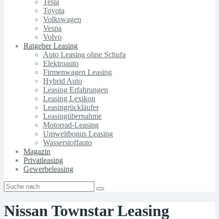
Tesla
Toyota
Volkswagen
Vespa
Volvo
Ratgeber Leasing
Auto Leasing ohne Schufa
Elektroauto
Firmenwagen Leasing
Hybrid Auto
Leasing Erfahrungen
Leasing Lexikon
Leasingrückläufer
Leasingübernahme
Motorrad-Leasing
Umweltbonus Leasing
Wasserstoffauto
Magazin
Privatleasing
Gewerbeleasing
Nissan Townstar Leasing