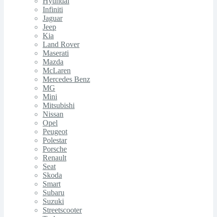
Hyundai
Infiniti
Jaguar
Jeep
Kia
Land Rover
Maserati
Mazda
McLaren
Mercedes Benz
MG
Mini
Mitsubishi
Nissan
Opel
Peugeot
Polestar
Porsche
Renault
Seat
Skoda
Smart
Subaru
Suzuki
Streetscooter