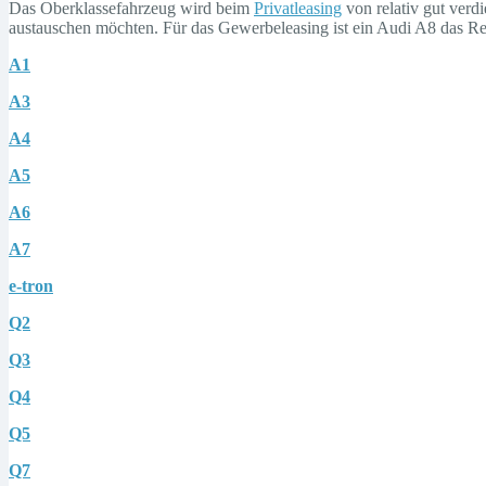
Das Oberklassefahrzeug wird beim
Privatleasing
von relativ gut verd
austauschen möchten. Für das Gewerbeleasing ist ein Audi A8 das Rep
A1
A3
A4
A5
A6
A7
e-tron
Q2
Q3
Q4
Q5
Q7