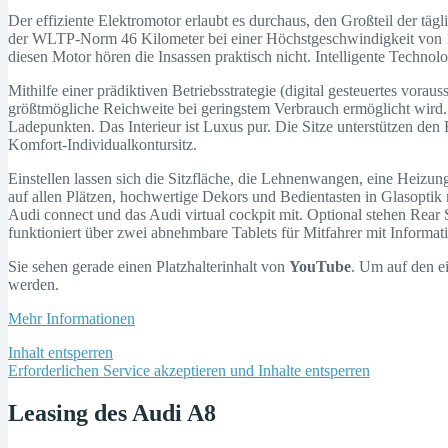
Der effiziente Elektromotor erlaubt es durchaus, den Großteil der täg
der WLTP-Norm 46 Kilometer bei einer Höchstgeschwindigkeit von 135
diesen Motor hören die Insassen praktisch nicht. Intelligente Technol
Mithilfe einer prädiktiven Betriebsstrategie (digital gesteuertes vorau
größtmögliche Reichweite bei geringstem Verbrauch ermöglicht wird
Ladepunkten. Das Interieur ist Luxus pur. Die Sitze unterstützen den 
Komfort-Individualkontursitz.
Einstellen lassen sich die Sitzfläche, die Lehnenwangen, eine Heizun
auf allen Plätzen, hochwertige Dekors und Bedientasten in Glasopti
Audi connect und das Audi virtual cockpit mit. Optional stehen Rear
funktioniert über zwei abnehmbare Tablets für Mitfahrer mit Inform
Sie sehen gerade einen Platzhalterinhalt von
YouTube
. Um auf den ei
werden.
Mehr Informationen
Inhalt entsperren
Erforderlichen Service akzeptieren und Inhalte entsperren
Leasing des Audi A8