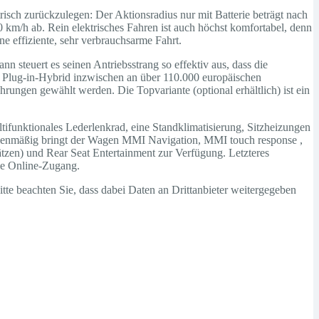
risch zurückzulegen: Der Aktionsradius nur mit Batterie beträgt nach
m/h ab. Rein elektrisches Fahren ist auch höchst komfortabel, denn
ne effiziente, sehr verbrauchsarme Fahrt.
nn steuert es seinen Antriebsstrang so effektiv aus, dass die
 Plug-in-Hybrid inzwischen an über 110.000 europäischen
hrungen gewählt werden. Die Topvariante (optional erhältlich) ist ein
ltifunktionales Lederlenkrad, eine Standklimatisierung, Sitzheizungen
Serienmäßig bringt der Wagen MMI Navigation, MMI touch response ,
ätzen) und Rear Seat Entertainment zur Verfügung. Letzteres
le Online-Zugang.
Bitte beachten Sie, dass dabei Daten an Drittanbieter weitergegeben