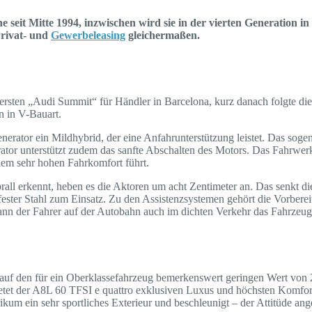
 seit Mitte 1994, inzwischen wird sie in der vierten Generation in
Privat- und
Gewerbeleasing
gleichermaßen.
m ersten „Audi Summit“ für Händler in Barcelona, kurz danach folgte 
n in V-Bauart.
erator ein Mildhybrid, der eine Anfahrunterstützung leistet. Das sog
rator unterstützt zudem das sanfte Abschalten des Motors. Das Fahrwerk
inem sehr hohen Fahrkomfort führt.
l erkennt, heben es die Aktoren um acht Zentimeter an. Das senkt die 
ter Stahl zum Einsatz. Zu den Assistenzsystemen gehört die Vorbereit
kann der Fahrer auf der Autobahn auch im dichten Verkehr das Fahrzeug
h auf den für ein Oberklassefahrzeug bemerkenswert geringen Wert von
etet der A8L 60 TFSI e quattro exklusiven Luxus und höchsten Komfort. 
blikum ein sehr sportliches Exterieur und beschleunigt – der Attitüde 