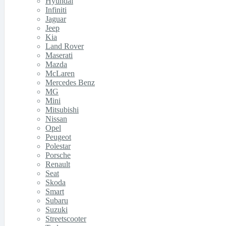
Hyundai
Infiniti
Jaguar
Jeep
Kia
Land Rover
Maserati
Mazda
McLaren
Mercedes Benz
MG
Mini
Mitsubishi
Nissan
Opel
Peugeot
Polestar
Porsche
Renault
Seat
Skoda
Smart
Subaru
Suzuki
Streetscooter