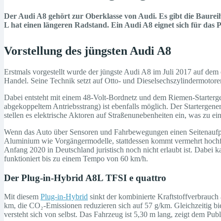
Der Audi A8 gehört zur Oberklasse von Audi. Es gibt die Baureihe
L hat einen längeren Radstand. Ein Audi A8 eignet sich für das 
Vorstellung des jüngsten Audi A8
Erstmals vorgestellt wurde der jüngste Audi A8 im Juli 2017 auf de
Handel. Seine Technik setzt auf Otto- und Dieselsechszylindermotore
Dabei entsteht mit einem 48-Volt-Bordnetz und dem Riemen-Startergen
abgekoppeltem Antriebsstrang) ist ebenfalls möglich. Der Startergene
stellen es elektrische Aktoren auf Straßenunebenheiten ein, was zu e
Wenn das Auto über Sensoren und Fahrbewegungen einen Seitenaufpral
Aluminium wie Vorgängermodelle, stattdessen kommt vermehrt hochfes
Anfang 2020 in Deutschland juristisch noch nicht erlaubt ist. Dabei 
funktioniert bis zu einem Tempo von 60 km/h.
Der Plug-in-Hybrid A8L TFSI e quattro
Mit diesem
Plug-in-Hybrid
sinkt der kombinierte Kraftstoffverbrauc
km, die CO₂-Emissionen reduzieren sich auf 57 g/km. Gleichzeitig bi
versteht sich von selbst. Das Fahrzeug ist 5,30 m lang, zeigt dem Pu