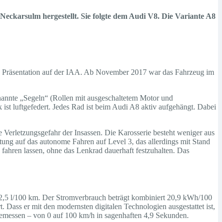
 Neckarsulm hergestellt. Sie folgte dem Audi V8. Die Variante A8
die Präsentation auf der IAA. Ab November 2017 war das Fahrzeug im
enannte „Segeln“ (Rollen mit ausgeschaltetem Motor und
 ist luftgefedert. Jedes Rad ist beim Audi A8 aktiv aufgehängt. Dabei
Verletzungsgefahr der Insassen. Die Karosserie besteht weniger aus
ung auf das autonome Fahren auf Level 3, das allerdings mit Stand
 fahren lassen, ohne das Lenkrad dauerhaft festzuhalten. Das
 2,5 l/100 km. Der Stromverbrauch beträgt kombiniert 20,9 kWh/100
Dass er mit den modernsten digitalen Technologien ausgestattet ist,
angemessen – von 0 auf 100 km/h in sagenhaften 4,9 Sekunden.