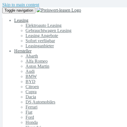
Skip to main content
Toggle navigation
Leasing
Elektroauto Leasing
Gebrauchtwagen Leasing
Leasing Angebote
Sofort verfügbar
Leasinganbieter
Hersteller
Abarth
Alfa Romeo
Aston Martin
Audi
BMW
BYD
Citroen
Cupra
Dacia
DS Automobiles
Ferrari
Fiat
Ford
Honda