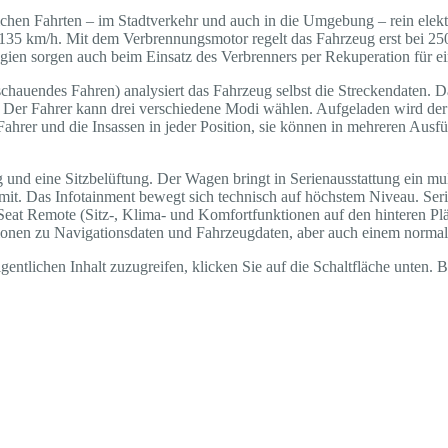
lichen Fahrten – im Stadtverkehr und auch in die Umgebung – rein elekt
 km/h. Mit dem Verbrennungsmotor regelt das Fahrzeug erst bei 250 k
ogien sorgen auch beim Einsatz des Verbrenners per Rekuperation für ei
sschauendes Fahren) analysiert das Fahrzeug selbst die Streckendaten. Da
. Der Fahrer kann drei verschiedene Modi wählen. Aufgeladen wird der
Fahrer und die Insassen in jeder Position, sie können in mehreren Ausfü
g und eine Sitzbelüftung. Der Wagen bringt in Serienausstattung ein mu
k mit. Das Infotainment bewegt sich technisch auf höchstem Niveau. 
 Seat Remote (Sitz-, Klima- und Komfortfunktionen auf den hinteren Pl
ationen zu Navigationsdaten und Fahrzeugdaten, aber auch einem norma
gentlichen Inhalt zuzugreifen, klicken Sie auf die Schaltfläche unten. 