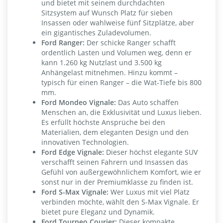
und bietet mit seinem durchdachten
Sitzsystem auf Wunsch Platz für sieben
Insassen oder wahlweise fünf Sitzplätze, aber
ein gigantisches Zuladevolumen.
Ford Ranger:
Der schicke Ranger schafft
ordentlich Lasten und Volumen weg, denn er
kann 1.260 kg Nutzlast und 3.500 kg
Anhängelast mitnehmen. Hinzu kommt –
typisch für einen Ranger – die Wat-Tiefe bis 800
mm.
Ford Mondeo Vignale:
Das Auto schaffen
Menschen an, die Exklusivität und Luxus lieben.
Es erfüllt höchste Ansprüche bei den
Materialien, dem eleganten Design und den
innovativen Technologien.
Ford Edge Vignale:
Dieser höchst elegante SUV
verschafft seinen Fahrern und Insassen das
Gefühl von außergewöhnlichem Komfort, wie er
sonst nur in der Premiumklasse zu finden ist.
Ford S-Max Vignale:
Wer Luxus mit viel Platz
verbinden möchte, wählt den S-Max Vignale. Er
bietet pure Eleganz und Dynamik.
Ford Tourneo Courier:
Dieser kompakte