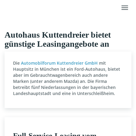
Skip
Toggl
to
navig
main
content
Autohaus Kuttendreier bietet
günstige Leasingangebote an
Die
Automobilforum Kuttendreier GmbH
mit
Hauptsitz in München ist ein Ford-Autohaus, bietet
aber im Gebrauchtwagenbereich auch andere
Marken (unter anderem Mazda) an. Die Firma
betreibt fünf Niederlassungen in der bayerischen
Landeshauptstadt und eine in Unterschleißheim.
Full-Service-Leasing vom