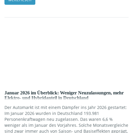
sich neutral so einordnen: Wenn ein Hersteller in einem
Kernmarkt weniger Rückenwind spürt, steigt in der Regel die
Motivation, andere Regionen stärker zu bearbeiten – das ist
[…]
Januar 2026 im Überblick: Weniger Neuzulassungen, mehr
Elektro- und Hybridanteil in Deutschland
Der Automarkt ist mit einem Dämpfer ins Jahr 2026 gestartet:
Im Januar 2026 wurden in Deutschland 193.981
Personenkraftwagen neu zugelassen. Das waren 6,6 %
weniger als im Januar des Vorjahres. Solche Monatsvergleiche
sind zwar immer auch von Saison- und Basiseffekten geprägt,