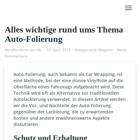
Skip
Toggl
to
navig
main
content
Alles wichtige rund ums Thema
Auto-Folierung
Veröffentlicht von
Aki
10. April 2024
Kategorie(n):
Magazin
Keine
Kommentare
Auto-Folierung, auch bekannt als Car Wrapping, ist
eine Methode, bei der eine dünne Vinylfolie auf die
Oberfläche eines Fahrzeugs aufgebracht wird. Diese
Technik wird oft als Alternative zur traditionellen
Autolackierung verwendet. In diesem Artikel werden
wir die Vor- und Nachteile der Auto-Folierung
gegenüber der Lackierung, die zu erwartenden
Kosten und andere erwähnenswerte Aspekte
diskutieren.
Schutz und Erhaltung