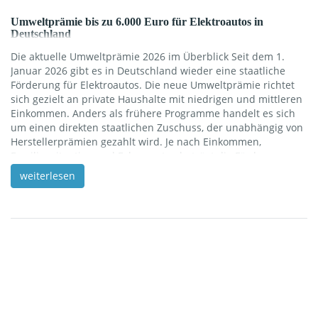
Umweltprämie bis zu 6.000 Euro für Elektroautos in
Deutschland
Die aktuelle Umweltprämie 2026 im Überblick Seit dem 1.
Januar 2026 gibt es in Deutschland wieder eine staatliche
Förderung für Elektroautos. Die neue Umweltprämie richtet
sich gezielt an private Haushalte mit niedrigen und mittleren
Einkommen. Anders als frühere Programme handelt es sich
um einen direkten staatlichen Zuschuss, der unabhängig von
Herstellerprämien gezahlt wird. Je nach Einkommen,
Familiensituation und Fahrzeugtyp beträgt die Förderung
zwischen 1.500 Euro und maximal 6.000 Euro. Die Prämie gilt
weiterlesen
rückwirkend für Fahrzeuge, die ab dem 1. Januar 2026 neu
zugelassen wurden. Wer hat Anspruch auf die
Umweltprämie? Antragsberechtigt sind ausschließlich
Privatpersonen. Maßgeblich ist das zu versteuernde
Haushaltseinkommen. […]