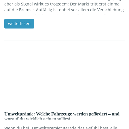
aber als Signal wirkt es trotzdem: Der Markt tritt erst einmal
auf die Bremse. Auffällig ist dabei vor allem die Verschiebung
zwischen gewerblichen und privaten Zulassungen. Knapp
sieben von zehn neuen Pkw (69,8 %) gingen auf gewerbliche
weiterlesen
Halterinnen und Halter zurück, was gegenüber dem Vorjahr
sogar einem Plus von 2,1% entspricht. Private Zulassungen
lagen dagegen bei 30,2 % und […]
Umweltprämie: Welche Fahrzeuge werden gefördert – und
worauf du wirklich achten solltest
Wenn du bei „Umweltprämie“ gerade das Gefühl hast, alle