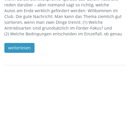
reden darüber – aber niemand sagt so richtig, welche
Autos am Ende wirklich gefördert werden: Willkommen im
Club. Die gute Nachricht: Man kann das Thema ziemlich gut
sortieren, wenn man zwei Dinge trennt: (1) Welche
Antriebsarten sind grundsätzlich im Förder-Fokus? und
(2) Welche Bedingungen entscheiden im Einzelfall, ob genau
dein Wunschmodell durchrutscht oder nicht? Neuzulassung,
Antriebsart & Co.: So findest du schnell raus, ob dein
weiterlesen
Wunschauto förderfähig ist In diesem Blogartikel bekommst
du genau das: einen verständlichen Überblick (ohne
Amtsdeutsch), ein paar typische Stolperfallen – und eine
kleine Checkliste, damit du beim Autokauf oder Leasing nicht
[…]