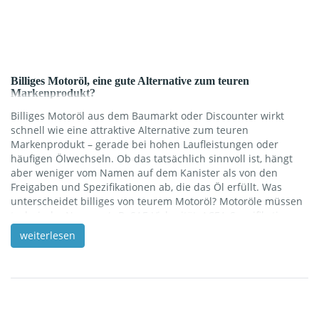
Billiges Motoröl, eine gute Alternative zum teuren
Markenprodukt?
Billiges Motoröl aus dem Baumarkt oder Discounter wirkt
schnell wie eine attraktive Alternative zum teuren
Markenprodukt – gerade bei hohen Laufleistungen oder
häufigen Ölwechseln. Ob das tatsächlich sinnvoll ist, hängt
aber weniger vom Namen auf dem Kanister als von den
Freigaben und Spezifikationen ab, die das Öl erfüllt. Was
unterscheidet billiges von teurem Motoröl? Motoröle müssen
technische Normen (z.B. SAE‑Viskosität, ACEA‑Spezifikation,
herstellerspezifische Freigaben wie VW 507.00 oder MB 229.5)
weiterlesen
erfüllen, damit sie den Motor zuverlässig schmieren und vor
Verschleiß schützen. In Tests zeigte sich mehrfach, dass viele
günstige No‑Name‑Öle die gleichen Normen erfüllen wie
bekannte Markenprodukte und im Labor durchaus […]