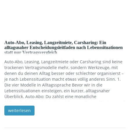
Auto-Abo, Leasing, Langzeitmiete, Carsharing: Ein
alltagsnaher Entscheidungsleitfaden nach Lebenssituationen
statt nur Vertragsvergleich
Auto-Abo, Leasing, Langzeitmiete oder Carsharing sind keine
trockenen Vertragsmodelle mehr, sondern Werkzeuge, mit
denen du deinen Alltag besser oder schlechter organisierst –
je nach Lebenssituation macht etwas völlig anderes Sinn. 1.
Die vier Modelle in Alltagssprache Bevor wir in die
Lebenssituationen einsteigen, ein kurzer, alltagsnaher
Überblick. Auto-Abo: Du zahlst eine monatliche
**Pauschale**, meist sind Versicherung, Steuer, Wartung und
oft auch Reifen schon drin – du musst im Grunde nur noch
weiterlesen
tanken bzw. laden. Leasing: Du fährst ein Auto für 2–5 Jahre
zu einer festen Rate, trägst aber typischerweise selbst die
Kosten für Versicherung, Steuer und je nach Vertrag Wartung