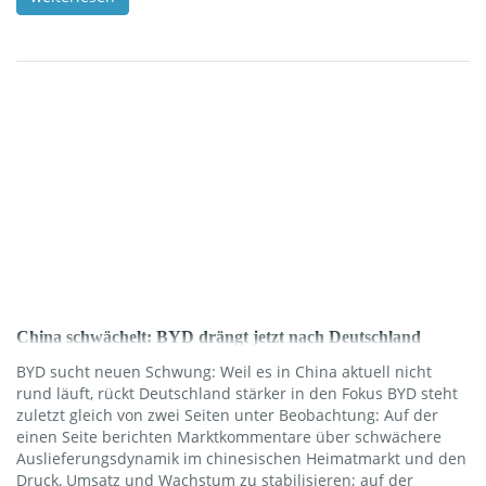
tanken bzw. laden. Leasing: Du fährst ein Auto für 2–5 Jahre
zu einer festen Rate, trägst aber typischerweise selbst die
Kosten für Versicherung, Steuer und je nach Vertrag Wartung
und […]
China schwächelt: BYD drängt jetzt nach Deutschland
BYD sucht neuen Schwung: Weil es in China aktuell nicht
rund läuft, rückt Deutschland stärker in den Fokus BYD steht
zuletzt gleich von zwei Seiten unter Beobachtung: Auf der
einen Seite berichten Marktkommentare über schwächere
Auslieferungsdynamik im chinesischen Heimatmarkt und den
Druck, Umsatz und Wachstum zu stabilisieren; auf der