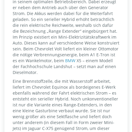
in seinem optimalen Betriebsbereich. Dabei erzeugt
er neben dem Antrieb auch über den Generator
Strom. Die Akkus werden dabei für die Weiterfahrt
geladen. So ein serieller Hybrid erhöht beträchtlich
die rein elektrische Reichweite, weshalb sich dafür
die Bezeichnung „Range Extender“ eingebürgert hat.
Im Prinzip existiert ein Mini-Elektrizitätskraftwerk im
Auto. Dieses kann auf verschiedene Weise konstruiert
sein. Beim Chevrolet Volt liefert ein kleiner Ottomotor
die nötige Verbrennungsenergie, beim A1 E-Tron ist
es ein Wankelmotor, beim
BMW
X5 – einem Modell
der Fachhochschule Landshut – setzt man auf einen
Dieselmotor.
Eine Brennstoffzelle, die mit Wasserstoff arbeitet,
liefert im Chevrolet Equinox als bordeigenes E-Werk
ebenfalls während der Fahrt elektrischen Strom – es
entsteht ein serieller Hybrid. Noch unkonventioneller
ist nur die Variante eines Range-Extenders, in den
eine kleine Gasturbine verbaut wurde. Sie ist nur
wenig größer als eine Sektflasche und liefert doch
unter anderem (in diesem Fall in Form zweier Mini-
Jets) im Jaguar C-X75 genügend Strom, um dieser