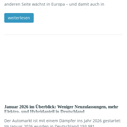
anderen Seite wächst in Europa – und damit auch in
Deutschland – die Aufmerksamkeit, ob dadurch mehr
Fahrzeuge offensiver hierher geschoben werden. Das lässt
weiterlesen
sich neutral so einordnen: Wenn ein Hersteller in einem
Kernmarkt weniger Rückenwind spürt, steigt in der Regel die
Motivation, andere Regionen stärker zu bearbeiten – das ist
[…]
Januar 2026 im Überblick: Weniger Neuzulassungen, mehr
Elektro- und Hybridanteil in Deutschland
Der Automarkt ist mit einem Dämpfer ins Jahr 2026 gestartet:
Im Januar 2026 wurden in Deutschland 193.981