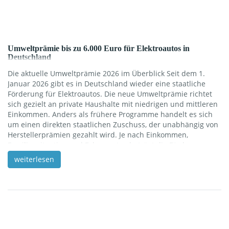
Umweltprämie bis zu 6.000 Euro für Elektroautos in
Deutschland
Die aktuelle Umweltprämie 2026 im Überblick Seit dem 1.
Januar 2026 gibt es in Deutschland wieder eine staatliche
Förderung für Elektroautos. Die neue Umweltprämie richtet
sich gezielt an private Haushalte mit niedrigen und mittleren
Einkommen. Anders als frühere Programme handelt es sich
um einen direkten staatlichen Zuschuss, der unabhängig von
Herstellerprämien gezahlt wird. Je nach Einkommen,
Familiensituation und Fahrzeugtyp beträgt die Förderung
zwischen 1.500 Euro und maximal 6.000 Euro. Die Prämie gilt
weiterlesen
rückwirkend für Fahrzeuge, die ab dem 1. Januar 2026 neu
zugelassen wurden. Wer hat Anspruch auf die
Umweltprämie? Antragsberechtigt sind ausschließlich
Privatpersonen. Maßgeblich ist das zu versteuernde
Haushaltseinkommen. […]