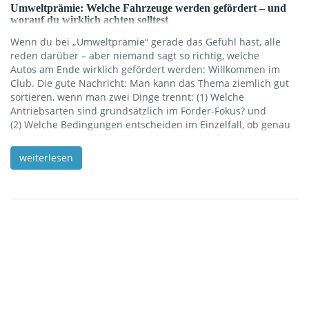
Umweltprämie: Welche Fahrzeuge werden gefördert – und
worauf du wirklich achten solltest
Wenn du bei „Umweltprämie“ gerade das Gefühl hast, alle
reden darüber – aber niemand sagt so richtig, welche
Autos am Ende wirklich gefördert werden: Willkommen im
Club. Die gute Nachricht: Man kann das Thema ziemlich gut
sortieren, wenn man zwei Dinge trennt: (1) Welche
Antriebsarten sind grundsätzlich im Förder-Fokus? und
(2) Welche Bedingungen entscheiden im Einzelfall, ob genau
dein Wunschmodell durchrutscht oder nicht? Neuzulassung,
Antriebsart & Co.: So findest du schnell raus, ob dein
weiterlesen
Wunschauto förderfähig ist In diesem Blogartikel bekommst
du genau das: einen verständlichen Überblick (ohne
Amtsdeutsch), ein paar typische Stolperfallen – und eine
kleine Checkliste, damit du beim Autokauf oder Leasing nicht
[…]