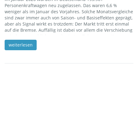
Personenkraftwagen neu zugelassen. Das waren 6,6 %
weniger als im Januar des Vorjahres. Solche Monatsvergleiche
sind zwar immer auch von Saison- und Basiseffekten geprägt,
aber als Signal wirkt es trotzdem: Der Markt tritt erst einmal
auf die Bremse. Auffällig ist dabei vor allem die Verschiebung
zwischen gewerblichen und privaten Zulassungen. Knapp
sieben von zehn neuen Pkw (69,8 %) gingen auf gewerbliche
weiterlesen
Halterinnen und Halter zurück, was gegenüber dem Vorjahr
sogar einem Plus von 2,1% entspricht. Private Zulassungen
lagen dagegen bei 30,2 % und […]