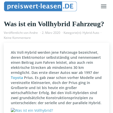
Skip
Toggl
to
navig
main
content
Was ist ein Vollhybrid Fahrzeug?
Veröffentlicht von
Andre
2. März 2020
Kategorie(n):
Hybrid Auto
Keine Kommentare
Als Voll-Hybrid werden jene Fahrzeuge bezeichnet,
deren Elektromotor selbstständig und nennenswert
einen Beitrag zum Fahren leistet, also auch rein
elektrische Strecken ab mindestens 30 km
ermöglicht. Das erste dieser Autos war ab 1997 der
Toyota
Prius. Es gab zwar schon vorher Modelle und
vereinzelte Kleinserien, doch der Prius ging in
Großserie und ist bis heute ein großer
wirtschaftlicher Erfolg. Bei den Voll-Hybriden sind
zwei grundsätzliche Konstruktionsprinzipien zu
unterscheiden: der serielle und der parallele Hybrid.