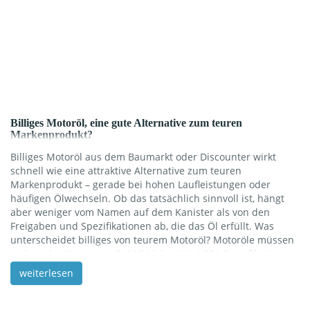
Billiges Motoröl, eine gute Alternative zum teuren
Markenprodukt?
Billiges Motoröl aus dem Baumarkt oder Discounter wirkt
schnell wie eine attraktive Alternative zum teuren
Markenprodukt – gerade bei hohen Laufleistungen oder
häufigen Ölwechseln. Ob das tatsächlich sinnvoll ist, hängt
aber weniger vom Namen auf dem Kanister als von den
Freigaben und Spezifikationen ab, die das Öl erfüllt. Was
unterscheidet billiges von teurem Motoröl? Motoröle müssen
technische Normen (z.B. SAE‑Viskosität, ACEA‑Spezifikation,
herstellerspezifische Freigaben wie VW 507.00 oder MB 229.5)
weiterlesen
erfüllen, damit sie den Motor zuverlässig schmieren und vor
Verschleiß schützen. In Tests zeigte sich mehrfach, dass viele
günstige No‑Name‑Öle die gleichen Normen erfüllen wie