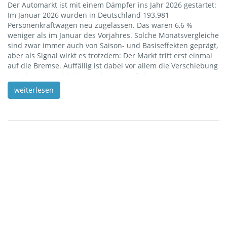
Der Automarkt ist mit einem Dämpfer ins Jahr 2026 gestartet:
Im Januar 2026 wurden in Deutschland 193.981
Personenkraftwagen neu zugelassen. Das waren 6,6 %
weniger als im Januar des Vorjahres. Solche Monatsvergleiche
sind zwar immer auch von Saison- und Basiseffekten geprägt,
aber als Signal wirkt es trotzdem: Der Markt tritt erst einmal
auf die Bremse. Auffällig ist dabei vor allem die Verschiebung
zwischen gewerblichen und privaten Zulassungen. Knapp
sieben von zehn neuen Pkw (69,8 %) gingen auf gewerbliche
weiterlesen
Halterinnen und Halter zurück, was gegenüber dem Vorjahr
sogar einem Plus von 2,1% entspricht. Private Zulassungen
lagen dagegen bei 30,2 % und […]