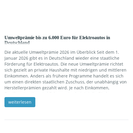
Umweltprämie bis zu 6.000 Euro für Elektroautos in
Deutschland
Die aktuelle Umweltprämie 2026 im Überblick Seit dem 1.
Januar 2026 gibt es in Deutschland wieder eine staatliche
Förderung für Elektroautos. Die neue Umweltprämie richtet
sich gezielt an private Haushalte mit niedrigen und mittleren
Einkommen. Anders als frühere Programme handelt es sich
um einen direkten staatlichen Zuschuss, der unabhängig von
Herstellerprämien gezahlt wird. Je nach Einkommen,
Familiensituation und Fahrzeugtyp beträgt die Förderung
zwischen 1.500 Euro und maximal 6.000 Euro. Die Prämie gilt
weiterlesen
rückwirkend für Fahrzeuge, die ab dem 1. Januar 2026 neu
zugelassen wurden. Wer hat Anspruch auf die
Umweltprämie? Antragsberechtigt sind ausschließlich
Privatpersonen. Maßgeblich ist das zu versteuernde
Haushaltseinkommen. […]