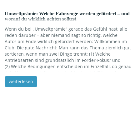
Umweltprämie: Welche Fahrzeuge werden gefördert – und
worauf du wirklich achten solltest
Wenn du bei „Umweltprämie“ gerade das Gefühl hast, alle
reden darüber – aber niemand sagt so richtig, welche
Autos am Ende wirklich gefördert werden: Willkommen im
Club. Die gute Nachricht: Man kann das Thema ziemlich gut
sortieren, wenn man zwei Dinge trennt: (1) Welche
Antriebsarten sind grundsätzlich im Förder-Fokus? und
(2) Welche Bedingungen entscheiden im Einzelfall, ob genau
dein Wunschmodell durchrutscht oder nicht? Neuzulassung,
Antriebsart & Co.: So findest du schnell raus, ob dein
weiterlesen
Wunschauto förderfähig ist In diesem Blogartikel bekommst
du genau das: einen verständlichen Überblick (ohne
Amtsdeutsch), ein paar typische Stolperfallen – und eine
kleine Checkliste, damit du beim Autokauf oder Leasing nicht
[…]