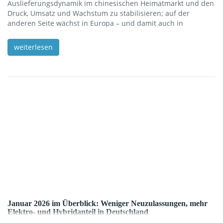
Auslieferungsdynamik im chinesischen Heimatmarkt und den
Druck, Umsatz und Wachstum zu stabilisieren; auf der
anderen Seite wächst in Europa – und damit auch in
Deutschland – die Aufmerksamkeit, ob dadurch mehr
Fahrzeuge offensiver hierher geschoben werden. Das lässt
weiterlesen
sich neutral so einordnen: Wenn ein Hersteller in einem
Kernmarkt weniger Rückenwind spürt, steigt in der Regel die
Motivation, andere Regionen stärker zu bearbeiten – das ist
[…]
Januar 2026 im Überblick: Weniger Neuzulassungen, mehr
Elektro- und Hybridanteil in Deutschland