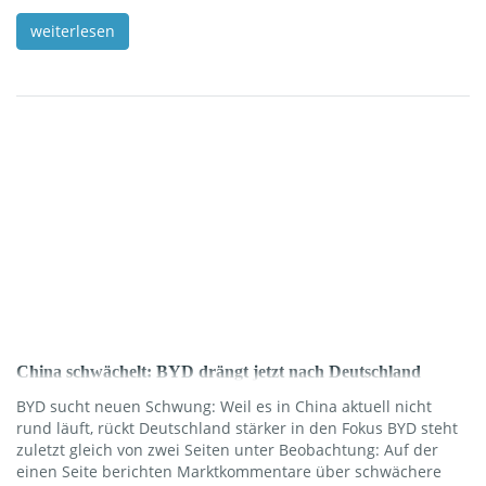
**Pauschale**, meist sind Versicherung, Steuer, Wartung und
oft auch Reifen schon drin – du musst im Grunde nur noch
weiterlesen
tanken bzw. laden. Leasing: Du fährst ein Auto für 2–5 Jahre
zu einer festen Rate, trägst aber typischerweise selbst die
Kosten für Versicherung, Steuer und je nach Vertrag Wartung
und […]
China schwächelt: BYD drängt jetzt nach Deutschland
BYD sucht neuen Schwung: Weil es in China aktuell nicht
rund läuft, rückt Deutschland stärker in den Fokus BYD steht
zuletzt gleich von zwei Seiten unter Beobachtung: Auf der
einen Seite berichten Marktkommentare über schwächere