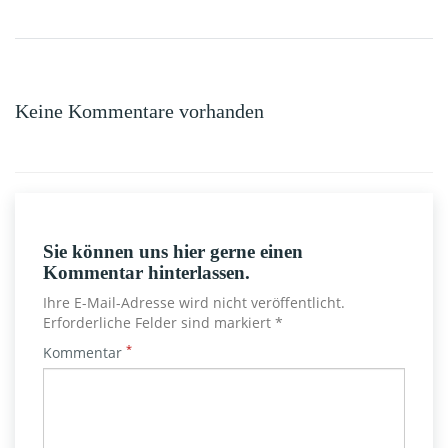
Verschleiß schützen. In Tests zeigte sich mehrfach, dass viele
günstige No‑Name‑Öle die gleichen Normen erfüllen wie
bekannte Markenprodukte und im Labor durchaus […]
Keine Kommentare vorhanden
Sie können uns hier gerne einen
Kommentar hinterlassen.
Ihre E-Mail-Adresse wird nicht veröffentlicht.
Erforderliche Felder sind markiert *
*
Kommentar