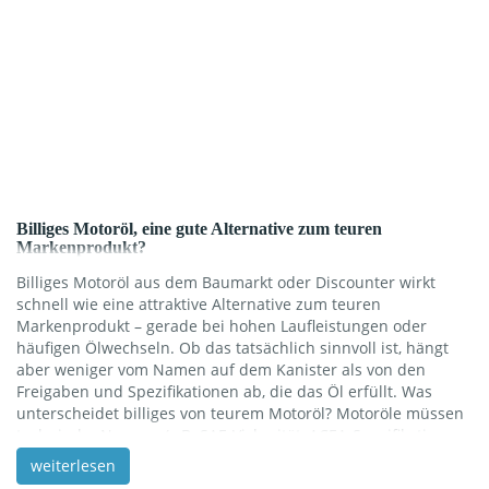
Billiges Motoröl, eine gute Alternative zum teuren
Markenprodukt?
Billiges Motoröl aus dem Baumarkt oder Discounter wirkt
schnell wie eine attraktive Alternative zum teuren
Markenprodukt – gerade bei hohen Laufleistungen oder
häufigen Ölwechseln. Ob das tatsächlich sinnvoll ist, hängt
aber weniger vom Namen auf dem Kanister als von den
Freigaben und Spezifikationen ab, die das Öl erfüllt. Was
unterscheidet billiges von teurem Motoröl? Motoröle müssen
technische Normen (z.B. SAE‑Viskosität, ACEA‑Spezifikation,
herstellerspezifische Freigaben wie VW 507.00 oder MB 229.5)
weiterlesen
erfüllen, damit sie den Motor zuverlässig schmieren und vor