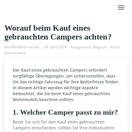
Skip
Toggl
to
navig
main
content
Worauf beim Kauf eines
gebrauchten Campers achten?
Veröffentlicht von
Aki
24. April 2024
Kategorie(n):
Magazin
Keine
Kommentare
Der Kauf eines gebrauchten Campers erfordert
sorgfältige Überlegungen, um sicherzustellen, dass
Sie das richtige Fahrzeug für Ihre Bedürfnisse finden.
In diesem Artikel werden wichtige Aspekte
beleuchtet, die Sie beim Kauf eines gebrauchten
Wohnmobils beachten sollten.
1. Welcher Camper passt zu mir?
Bevor Sie sich für den Kauf eines gebrauchten
Campers entscheiden, sollten Sie Ihre individuellen