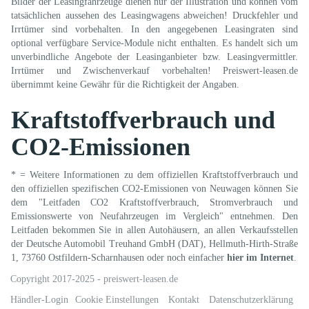
Bilder der Leasingfahrzeuge dienen nur der Illustration und können vom
tatsächlichen aussehen des Leasingwagens abweichen! Druckfehler und
Irrtümer sind vorbehalten. In den angegebenen Leasingraten sind
optional verfügbare Service-Module nicht enthalten. Es handelt sich um
unverbindliche Angebote der Leasinganbieter bzw. Leasingvermittler.
Irrtümer und Zwischenverkauf vorbehalten! Preiswert-leasen.de
übernimmt keine Gewähr für die Richtigkeit der Angaben.
Kraftstoffverbrauch und
CO2-Emissionen
* = Weitere Informationen zu dem offiziellen Kraftstoffverbrauch und
den offiziellen spezifischen CO2-Emissionen von Neuwagen können Sie
dem "Leitfaden CO2 Kraftstoffverbrauch, Stromverbrauch und
Emissionswerte von Neufahrzeugen im Vergleich" entnehmen. Den
Leitfaden bekommen Sie in allen Autohäusern, an allen Verkaufsstellen
der Deutsche Automobil Treuhand GmbH (DAT), Hellmuth-Hirth-Straße
1, 73760 Ostfildern-Scharnhausen oder noch einfacher
hier im Internet
.
Copyright 2017-2025 - preiswert-leasen.de
Händler-Login
Cookie Einstellungen
Kontakt
Datenschutzerklärung