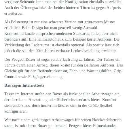
verglaste Seitentür kann man bei der Konfiguration ebenfalls auswählen.
Auch der Öffnungswinkel der beiden hinteren Türen ist gegen Aufpreis
erweiterbar.
Als Polsterung ist nur eine schwarze Version mit grün-rotem Muster
erhältlich. Beim Design hat man generell wenig Auswahl.
Komfortmerkmale entsprechen modernen Standards, fallen aber nicht
besonders auf. Eine Klimaautomatik zum Beispiel kostet Aufpreis. Die
Verkleidung des Laderaums ist ebenfalls optional. Als positiv lässt sich
jedoch die seit den 90er-Jahren verbaute Lenkradschaltung erwähnen.
Der Peugeot Boxer ist sogar relativ laufruhig zu fahren. Der Fahrer ein
Schutz durch einen Airbag, dieser kostet für den Beifahrer Aufpreis. Das
Gleiche gilt für den Reifendrucksensor, Fahr- und Wartungshilfen, Grip-
Control sowie Fußgängererkennung.
Das sagen Internettests
Tester im Internet stufen den Boxer als funktionellen Arbeitswagen ein,
der aber kaum Ausstattung oder Sicherheitsstandards bietet. Komfort
sieht anders aus, doch immerhin lässt er sich in der Größe flexibel
konfigurieren.
Wer nach einem geräumigen Arbeitswagen für seinen Handwerksbetrieb
sucht, ist mit einem Boxer gut beraten. Peugeot bietet Firmenkunden