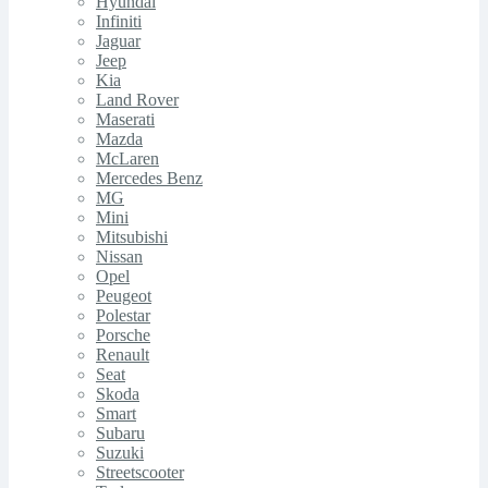
Hyundai
Infiniti
Jaguar
Jeep
Kia
Land Rover
Maserati
Mazda
McLaren
Mercedes Benz
MG
Mini
Mitsubishi
Nissan
Opel
Peugeot
Polestar
Porsche
Renault
Seat
Skoda
Smart
Subaru
Suzuki
Streetscooter