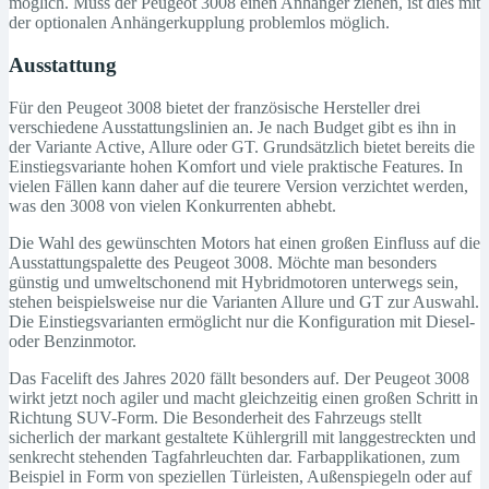
möglich. Muss der Peugeot 3008 einen Anhänger ziehen, ist dies mit
der optionalen Anhängerkupplung problemlos möglich.
Ausstattung
Für den Peugeot 3008 bietet der französische Hersteller drei
verschiedene Ausstattungslinien an. Je nach Budget gibt es ihn in
der Variante Active, Allure oder GT. Grundsätzlich bietet bereits die
Einstiegsvariante hohen Komfort und viele praktische Features. In
vielen Fällen kann daher auf die teurere Version verzichtet werden,
was den 3008 von vielen Konkurrenten abhebt.
Die Wahl des gewünschten Motors hat einen großen Einfluss auf die
Ausstattungspalette des Peugeot 3008. Möchte man besonders
günstig und umweltschonend mit Hybridmotoren unterwegs sein,
stehen beispielsweise nur die Varianten Allure und GT zur Auswahl.
Die Einstiegsvarianten ermöglicht nur die Konfiguration mit Diesel-
oder Benzinmotor.
Das Facelift des Jahres 2020 fällt besonders auf. Der Peugeot 3008
wirkt jetzt noch agiler und macht gleichzeitig einen großen Schritt in
Richtung SUV-Form. Die Besonderheit des Fahrzeugs stellt
sicherlich der markant gestaltete Kühlergrill mit langgestreckten und
senkrecht stehenden Tagfahrleuchten dar. Farbapplikationen, zum
Beispiel in Form von speziellen Türleisten, Außenspiegeln oder auf