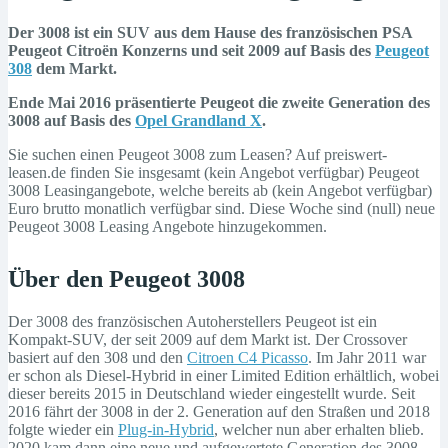
Der 3008 ist ein SUV aus dem Hause des französischen PSA
Peugeot Citroën Konzerns und seit 2009 auf Basis des
Peugeot
308
dem Markt.
Ende Mai 2016 präsentierte Peugeot die zweite Generation des
3008 auf Basis des
Opel Grandland X
.
Sie suchen einen Peugeot 3008 zum Leasen? Auf preiswert-
leasen.de finden Sie insgesamt (kein Angebot verfügbar) Peugeot
3008 Leasingangebote, welche bereits ab (kein Angebot verfügbar)
Euro brutto monatlich verfügbar sind. Diese Woche sind (null) neue
Peugeot 3008 Leasing Angebote hinzugekommen.
Über den Peugeot 3008
Der 3008 des französischen Autoherstellers Peugeot ist ein
Kompakt-SUV, der seit 2009 auf dem Markt ist. Der Crossover
basiert auf den 308 und den
Citroen C4 Picasso
. Im Jahr 2011 war
er schon als Diesel-Hybrid in einer Limited Edition erhältlich, wobei
dieser bereits 2015 in Deutschland wieder eingestellt wurde. Seit
2016 fährt der 3008 in der 2. Generation auf den Straßen und 2018
folgte wieder ein
Plug-in-Hybrid
, welcher nun aber erhalten blieb.
2020 kam dann eine neue und aufgewertete Generation des 3008