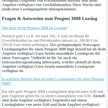
verfügbar) Angebote von Privatkunden nutzbar und (kein
Angebot verfügbar) von Geschäftskunden. Diese Woche sind
(null) neue Leasingangebote hinzugekommen.
Fragen & Antworten zum Peugeot 3008 Leasing
Wie teuer ist ein Peugeot 3008 im Leasing?
Preislich geht´s i.d.R. bei rund 160,- € netto im Monat für
Gewerbekunden los und Privatkunden müssen ca. 200,00 € bis
250,00 Euro brutto aufbringen.
Das preisgünstigste Neuwagen
Leasingangebot für einen Peugeot 3008 liegt aktuell bei ab (kein
Angebot verfügbar) Euro brutto monatliche Leasingrate für
einen Neuwagen. Vielleicht ist für Sie auch ein
Gebrauchtwagenleasing
interessant, welches aktuell ab (kein
Angebot verfügbar) Euro brutto monatliche Leasingrate
verfügbar ist.
In welchem Bereich liegt ein guter Leasingfaktor für einen Peugeot
3008?
Ein sehr guter Peugeot 3008 Leasingfaktor liegt bei unter 0,60 und
gute Angebote gehen bis zu einem Leasingfaktor von 0,90.
Aktuell
sind (kein Angebot verfügbar) Angebot(e) mit einem
Leasingfaktor von unter 0,60 und (kein Angebot verfügbar)