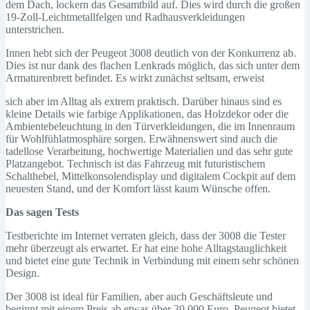
dem Dach, lockern das Gesamtbild auf. Dies wird durch die großen
19-Zoll-Leichtmetallfelgen und Radhausverkleidungen
unterstrichen.
Innen hebt sich der Peugeot 3008 deutlich von der Konkurrenz ab.
Dies ist nur dank des flachen Lenkrads möglich, das sich unter dem
Armaturenbrett befindet. Es wirkt zunächst seltsam, erweist
sich aber im Alltag als extrem praktisch. Darüber hinaus sind es
kleine Details wie farbige Applikationen, das Holzdekor oder die
Ambientebeleuchtung in den Türverkleidungen, die im Innenraum
für Wohlfühlatmosphäre sorgen. Erwähnenswert sind auch die
tadellose Verarbeitung, hochwertige Materialien und das sehr gute
Platzangebot. Technisch ist das Fahrzeug mit futuristischem
Schalthebel, Mittelkonsolendisplay und digitalem Cockpit auf dem
neuesten Stand, und der Komfort lässt kaum Wünsche offen.
Das sagen Tests
Testberichte im Internet verraten gleich, dass der 3008 die Tester
mehr überzeugt als erwartet. Er hat eine hohe Alltagstauglichkeit
und bietet eine gute Technik in Verbindung mit einem sehr schönen
Design.
Der 3008 ist ideal für Familien, aber auch Geschäftsleute und
beginnt mit einem Preis ab etwas über 30.000 Euro. Peugeot bietet