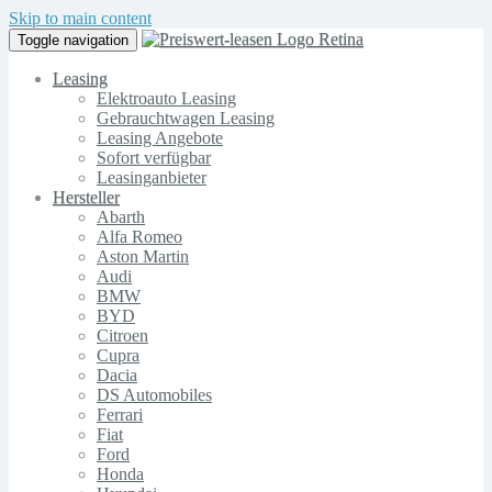
Skip to main content
Toggle navigation
Leasing
Elektroauto Leasing
Gebrauchtwagen Leasing
Leasing Angebote
Sofort verfügbar
Leasinganbieter
Hersteller
Abarth
Alfa Romeo
Aston Martin
Audi
BMW
BYD
Citroen
Cupra
Dacia
DS Automobiles
Ferrari
Fiat
Ford
Honda