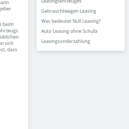
Leasingfahrzeuges
kann
ggeber
Gebrauchtwagen Leasing
Was bedeutet Null Leasing?
ie beim
ahrzeugs
Auto Leasing ohne Schufa
 üblichen
Leasingsonderzahlung
nn sich
est, dass