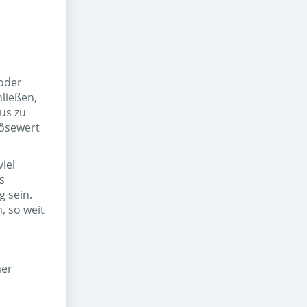
 oder
ließen,
aus zu
lösewert
iel
s
 sein.
, so weit
mer