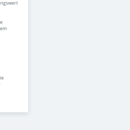
ungswert
ie
 dem
ie
r