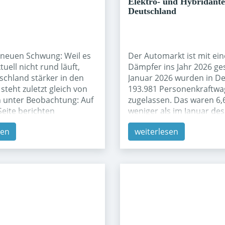
Elektro- und Hybridantei
Deutschland
 neuen Schwung: Weil es
Der Automarkt ist mit ei
tuell nicht rund läuft,
Dämpfer ins Jahr 2026 ges
schland stärker in den
Januar 2026 wurden in D
steht zuletzt gleich von
193.981 Personenkraftw
n unter Beobachtung: Auf
zugelassen. Das waren 6,
Seite berichten
weniger als im Januar des
mentare über
Solche Monatsvergleiche 
sen
weiterlesen
e Auslieferungsdynamik
immer auch von Saison- 
ischen Heimatmarkt und
Basiseffekten geprägt, ab
, Umsatz und Wachstum
Signal wirkt es trotzdem:
ieren; auf der anderen
tritt erst einmal auf die 
st in Europa – und damit
Auffällig ist dabei vor all
utschland – die
Verschiebung zwischen
mkeit, ob dadurch mehr
gewerblichen und privat
offensiver hierher
Zulassungen. Knapp sieb
werden. Das lässt sich
zehn neuen Pkw (69,8 %) 