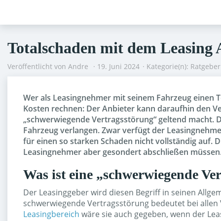
Skip
to
main
content
Totalschaden mit dem Leasing A
Veröffentlicht von
Andre
19. Juni 2024
Kategorie(n):
Ratgeber
Wer als Leasingnehmer mit seinem Fahrzeug einen T
Kosten rechnen: Der Anbieter kann daraufhin den Ve
„schwerwiegende Vertragsstörung“ geltend macht. D
Fahrzeug verlangen. Zwar verfügt der Leasingnehme
für einen so starken Schaden nicht vollständig auf. 
Leasingnehmer aber gesondert abschließen müssen. 
Was ist eine „schwerwiegende Ve
Der Leasinggeber wird diesen Begriff in seinen Allg
schwerwiegende Vertragsstörung bedeutet bei allen 
Leasingbereich
wäre sie auch gegeben, wenn der Leas