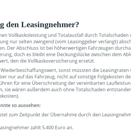
ng den Leasingnehmer?
hen Vollkaskoleistung und Totalausfall durch Totalschaden
ng nur selten zwingend (vom Leasinggeber verlangt) absch
eiden. Der Abschluss ist bei höherwertigen Fahrzeugen durch
herung, doch es bleibt eine Deckungslücke zwischen dem Ab
t, den die Vollkaskoversicherung ersetzt.
m Wiederbeschaffungswert, sonst müssten die Leasingraten v
ber nur auf das Fahrzeug, nicht auf sonstige Folgekosten de
en für eine Überschreitung der vereinbarten Laufleistung
ften, sie wären außerdem auch ohne Totalschaden entstanden
ekosten).
önnte so aussehen:
ostet zum Zeitpunkt der Übernahme durch den Leasingneh
easingnehmer zahlt 5.400 Euro an.