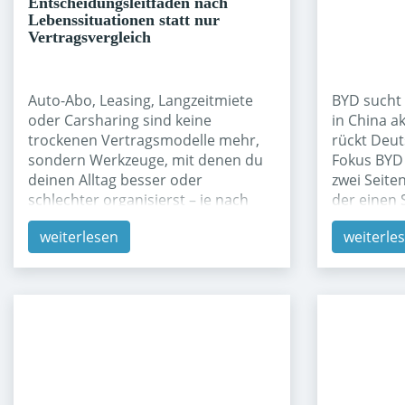
Entscheidungsleitfaden nach
Lebenssituationen statt nur
Vertragsvergleich
Auto-Abo, Leasing, Langzeitmiete
BYD sucht
oder Carsharing sind keine
in China ak
trockenen Vertragsmodelle mehr,
rückt Deut
sondern Werkzeuge, mit denen du
Fokus BYD 
deinen Alltag besser oder
zwei Seite
schlechter organisierst – je nach
der einen 
Lebenssituation macht etwas völlig
Marktkom
weiterlesen
weiterle
anderes Sinn. 1. Die vier Modelle in
schwächer
Alltagssprache Bevor wir in die
im chines
Lebenssituationen einsteigen, ein
den Druck
kurzer, alltagsnaher Überblick.
zu stabilis
Auto-Abo: Du zahlst eine monatliche
Seite wäch
**Pauschale**, meist sind
auch in De
Versicherung, Steuer, Wartung und
Aufmerksa
oft auch Reifen schon drin – du
Fahrzeuge 
musst im Grunde nur noch tanken
geschoben 