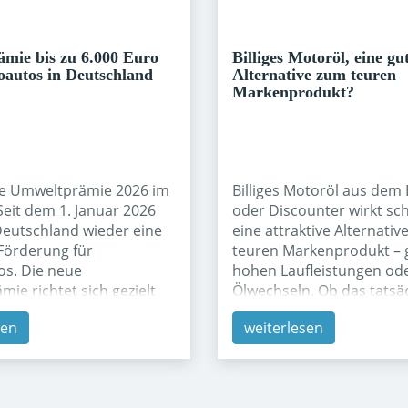
 einordnen: Wenn ein
gewerbliche Halterinnen 
 in einem Kernmarkt
zurück, was gegenüber d
ckenwind spürt, steigt in
sogar einem Plus von 2,1
mie bis zu 6.000 Euro
Billiges Motoröl, eine gu
die Motivation, andere
entspricht. Private Zulas
oautos in Deutschland
Alternative zum teuren
Markenprodukt?
tärker zu bearbeiten –
lagen dagegen bei 30,2 %
le Umweltprämie 2026 im
Billiges Motoröl aus dem
Seit dem 1. Januar 2026
oder Discounter wirkt sch
 Deutschland wieder eine
eine attraktive Alternativ
 Förderung für
teuren Markenprodukt – 
os. Die neue
hohen Laufleistungen od
ie richtet sich gezielt
Ölwechseln. Ob das tatsä
 Haushalte mit niedrigen
sinnvoll ist, hängt aber 
sen
weiterlesen
eren Einkommen. Anders
Namen auf dem Kanister 
re Programme handelt es
den Freigaben und Spezif
nen direkten staatlichen
ab, die das Öl erfüllt. Was
 der unabhängig von
unterscheidet billiges vo