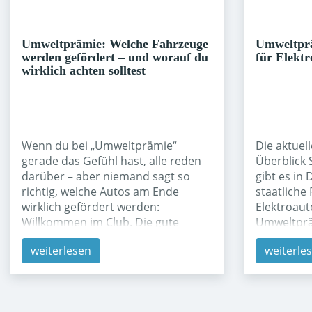
bzw. laden. Leasing: Du fährst ein
neutral so
Auto für 2–5 Jahre zu einer festen
Hersteller
Rate, trägst aber typischerweise
weniger Rü
Umweltprämie: Welche Fahrzeuge
Umweltprä
selbst die Kosten für Versicherung,
der Regel 
werden gefördert – und worauf du
für Elektr
wirklich achten solltest
Steuer und je nach Vertrag Wartung
Regionen s
und […]
das ist […]
Wenn du bei „Umweltprämie“
Die aktuel
gerade das Gefühl hast, alle reden
Überblick 
darüber – aber niemand sagt so
gibt es in
richtig, welche Autos am Ende
staatliche
wirklich gefördert werden:
Elektroaut
Willkommen im Club. Die gute
Umweltpräm
Nachricht: Man kann das Thema
an private
weiterlesen
weiterle
ziemlich gut sortieren, wenn man
und mittl
zwei Dinge trennt: (1) Welche
als frühe
Antriebsarten sind grundsätzlich im
sich um ei
Förder-Fokus? und (2) Welche
Zuschuss,