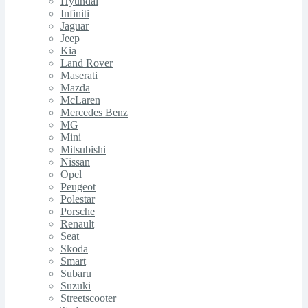
Hyundai
Infiniti
Jaguar
Jeep
Kia
Land Rover
Maserati
Mazda
McLaren
Mercedes Benz
MG
Mini
Mitsubishi
Nissan
Opel
Peugeot
Polestar
Porsche
Renault
Seat
Skoda
Smart
Subaru
Suzuki
Streetscooter