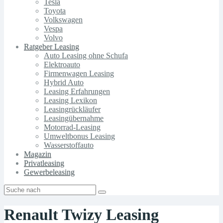
Tesla
Toyota
Volkswagen
Vespa
Volvo
Ratgeber Leasing
Auto Leasing ohne Schufa
Elektroauto
Firmenwagen Leasing
Hybrid Auto
Leasing Erfahrungen
Leasing Lexikon
Leasingrückläufer
Leasingübernahme
Motorrad-Leasing
Umweltbonus Leasing
Wasserstoffauto
Magazin
Privatleasing
Gewerbeleasing
Renault Twizy Leasing