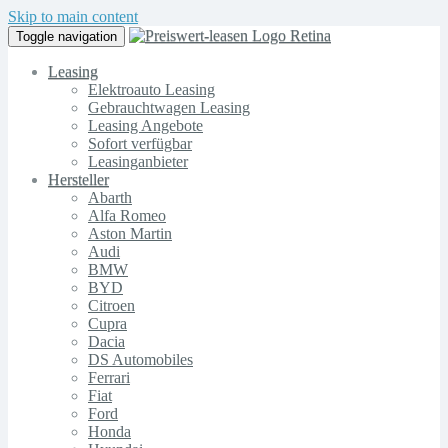
Skip to main content
Toggle navigation
Leasing
Elektroauto Leasing
Gebrauchtwagen Leasing
Leasing Angebote
Sofort verfügbar
Leasinganbieter
Hersteller
Abarth
Alfa Romeo
Aston Martin
Audi
BMW
BYD
Citroen
Cupra
Dacia
DS Automobiles
Ferrari
Fiat
Ford
Honda