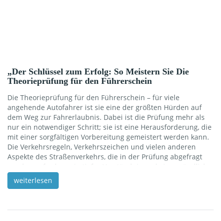
„Der Schlüssel zum Erfolg: So Meistern Sie Die
Theorieprüfung für den Führerschein
Die Theorieprüfung für den Führerschein – für viele
angehende Autofahrer ist sie eine der größten Hürden auf
dem Weg zur Fahrerlaubnis. Dabei ist die Prüfung mehr als
nur ein notwendiger Schritt; sie ist eine Herausforderung, die
mit einer sorgfältigen Vorbereitung gemeistert werden kann.
Die Verkehrsregeln, Verkehrszeichen und vielen anderen
Aspekte des Straßenverkehrs, die in der Prüfung abgefragt
werden, erfordern ein tiefes Verständnis und eine gründliche
Vorbereitung. Aber keine Sorge, mit den richtigen Strategien
weiterlesen
und einem strukturierten Ansatz können Sie nicht nur
bestehen, sondern auch selbstbewusst in die Prüfung gehen.
Lassen Sie uns gemeinsam die besten Tipps und Methoden
entdecken, um […]