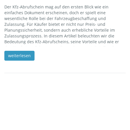
Der Kfz-Abrufschein mag auf den ersten Blick wie ein
einfaches Dokument erscheinen, doch er spielt eine
wesentliche Rolle bei der Fahrzeugbeschaffung und
Zulassung. Für Käufer bietet er nicht nur Preis- und
Planungssicherheit, sondern auch erhebliche Vorteile im
Zulassungsprozess. In diesem Artikel beleuchten wir die
Bedeutung des Kfz-Abrufscheins, seine Vorteile und wie er
den Kauf eines Fahrzeugs reibungsloser gestaltet. Tauchen
Sie mit uns ein in die Welt der Fahrzeuglogistik und
weiterlesen
entdecken Sie, warum der Kfz-Abrufschein Ihr Schlüssel zu
einer stressfreien Fahrzeugbeschaffung sein könnte. Was ist
ein Kfz-Abrufschein? Ein Kfz-Abrufschein ist ein Dokument,
das von einem Fahrzeughersteller oder Importeur ausgestellt
wird und […]