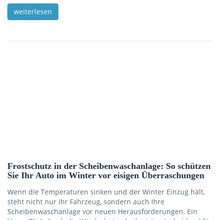
Herausforderungen wie unvollständiger Verbrennung und
weiterlesen
verstopften Filtern zu kämpfen hat. In diesem Artikel
beleuchten wir, warum Kurzstreckenfahrten für
Dieselmotoren problematisch sein können und welche
Maßnahmen Sie ergreifen können, um diese
Herausforderungen zu meistern und die Langlebigkeit Ihres
Motors […]
Frostschutz in der Scheibenwaschanlage: So schützen
Sie Ihr Auto im Winter vor eisigen Überraschungen
Wenn die Temperaturen sinken und der Winter Einzug hält,
steht nicht nur Ihr Fahrzeug, sondern auch Ihre
Scheibenwaschanlage vor neuen Herausforderungen. Ein