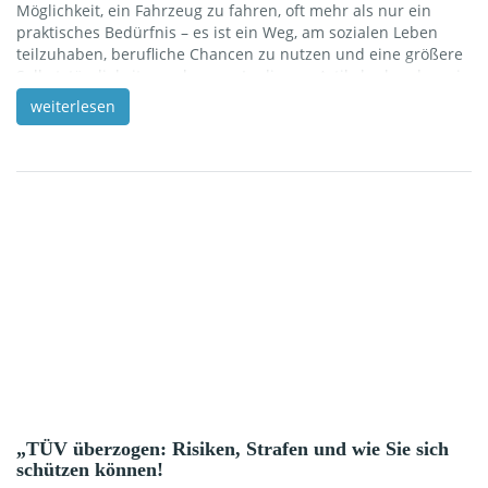
Möglichkeit, ein Fahrzeug zu fahren, oft mehr als nur ein
praktisches Bedürfnis – es ist ein Weg, am sozialen Leben
teilzuhaben, berufliche Chancen zu nutzen und eine größere
Selbstständigkeit zu erlangen. In diesem Artikel erkunden wir
die vielfältigen Möglichkeiten, technischen Anpassungen und
weiterlesen
rechtlichen Rahmenbedingungen, die es Menschen mit
Behinderungen ermöglichen, sicher und souverän am
Straßenverkehr teilzunehmen. Lassen Sie sich inspirieren
und erfahren Sie, wie Barrieren überwunden und neue Wege
zur […]
„TÜV überzogen: Risiken, Strafen und wie Sie sich
schützen können!