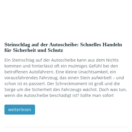
Steinschlag auf der Autoscheibe: Schnelles Handeln
für Sicherheit und Schutz
Ein Steinschlag auf der Autoscheibe kann aus dem Nichts
kommen und hinterlässt oft ein mulmiges Gefühl bei den
betroffenen Autofahrern. Eine kleine Unachtsamkeit, ein
vorausfahrendes Fahrzeug, das einen Stein aufwirbelt – und
schon ist es passiert. Der Schreckmoment ist groß und die
Sorge um die Sicherheit des Fahrzeugs wächst. Doch was tun,
wenn die Autoscheibe beschädigt ist? Sollte man sofort
handeln oder reicht es, das Problem bei der nächsten
Inspektion anzugehen? In dieser umfassenden Betrachtung
weiterlesen
beleuchten wir, welche Schritte unmittelbar nach einem
Steinschlag auf der Autoscheibe zu unternehmen sind,
welche Reparaturmöglichkeiten es gibt und wie Sie sich
gegen solche Vorfälle […]