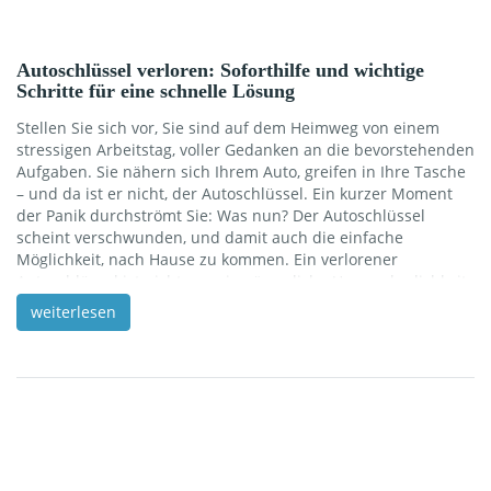
Autoschlüssel verloren: Soforthilfe und wichtige
Schritte für eine schnelle Lösung
Stellen Sie sich vor, Sie sind auf dem Heimweg von einem
stressigen Arbeitstag, voller Gedanken an die bevorstehenden
Aufgaben. Sie nähern sich Ihrem Auto, greifen in Ihre Tasche
– und da ist er nicht, der Autoschlüssel. Ein kurzer Moment
der Panik durchströmt Sie: Was nun? Der Autoschlüssel
scheint verschwunden, und damit auch die einfache
Möglichkeit, nach Hause zu kommen. Ein verlorener
Autoschlüssel ist nicht nur eine ärgerliche Unannehmlichkeit,
sondern kann auch erhebliche Kosten und Zeitaufwand mit
weiterlesen
sich bringen. In modernen Fahrzeugen, die oft mit High-Tech-
Schlüsseln ausgestattet sind, bedeutet der Verlust eines
Schlüssels mehr als nur eine einfache Wiederbeschaffung. Es
erfordert […]