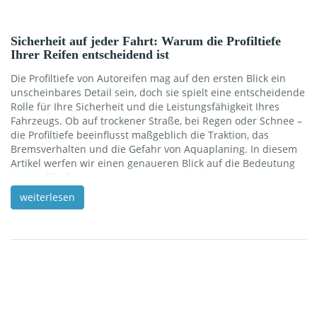
Sicherheit auf jeder Fahrt: Warum die Profiltiefe
Ihrer Reifen entscheidend ist
Die Profiltiefe von Autoreifen mag auf den ersten Blick ein
unscheinbares Detail sein, doch sie spielt eine entscheidende
Rolle für Ihre Sicherheit und die Leistungsfähigkeit Ihres
Fahrzeugs. Ob auf trockener Straße, bei Regen oder Schnee –
die Profiltiefe beeinflusst maßgeblich die Traktion, das
Bremsverhalten und die Gefahr von Aquaplaning. In diesem
Artikel werfen wir einen genaueren Blick auf die Bedeutung
der Profiltiefe, wie sie gemessen wird und warum
regelmäßige Kontrollen unverzichtbar sind. Bereiten Sie sich
weiterlesen
darauf vor, mehr über ein Thema zu erfahren, das oft
unterschätzt wird, aber essentiell für Ihre Sicherheit auf der
Straße ist. Was ist die Profiltiefe? […]