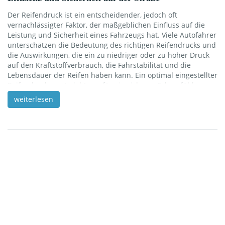
Der Reifendruck ist ein entscheidender, jedoch oft
vernachlässigter Faktor, der maßgeblichen Einfluss auf die
Leistung und Sicherheit eines Fahrzeugs hat. Viele Autofahrer
unterschätzen die Bedeutung des richtigen Reifendrucks und
die Auswirkungen, die ein zu niedriger oder zu hoher Druck
auf den Kraftstoffverbrauch, die Fahrstabilität und die
Lebensdauer der Reifen haben kann. Ein optimal eingestellter
Reifendruck sorgt nicht nur für ein sicheres Fahrgefühl,
sondern trägt auch zur Effizienz des Fahrzeugs bei, indem er
weiterlesen
den Rollwiderstand minimiert und somit den
Kraftstoffverbrauch senkt. In dieser ausführlichen
Betrachtung beleuchten wir die vielfältigen Aspekte des
Reifendrucks und seine weitreichenden Auswirkungen. Wir
werden untersuchen, wie sich […]