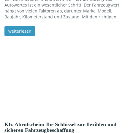
Autowertes ist ein wesentlicher Schritt. Der Fahrzeugwert
hängt von vielen Faktoren ab, darunter Marke, Modell,
Baujahr, Kilometerstand und Zustand. Mit den richtigen
Informationen und Werkzeugen können Sie den tatsächlichen
Wert Ihres Autos genau bestimmen und so fundierte
weiterlesen
Entscheidungen treffen. In diesem Artikel zeigen wir Ihnen
die besten Methoden, um den Wert Ihres Fahrzeugs zu
ermitteln und warum es sich lohnt, einen genauen Blick […]
Kfz-Abrufschein: Ihr Schlüssel zur flexiblen und
sicheren Fahrzeugbeschaffung