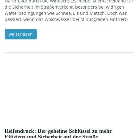
klarer Blick durch die Windschutzscheibe ist entscheidend für
die Sicherheit im Straßenverkehr, besonders bei widrigen
Wetterbedingungen wie Schnee, Eis und Matsch. Doch was
passiert, wenn das Wischwasser bei Minusgraden einfriert?
Ein eingefrorenes System kann nicht nur die Sicht
beeinträchtigen, sondern auch Schäden an der Anlage
weiterlesen
verursachen. Hier kommt der Frostschutz ins Spiel.
Frostschutzmittel sorgt dafür, dass Ihre Scheibenwaschanlage
auch bei eisigen Temperaturen funktionsfähig bleibt und Ihre
Scheiben von Schmutz und Salzrückständen befreit werden
können. In dieser Einführung erfahren […]
Reifendruck: Der geheime Schlüssel zu mehr
Effizienz und Sicherheit auf der Straße