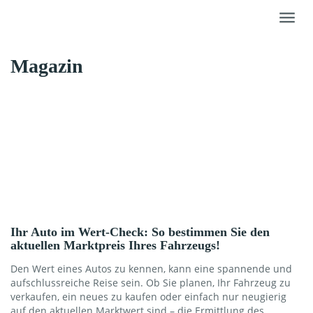
Skip
Toggl
to
navig
main
content
Magazin
Ihr Auto im Wert-Check: So bestimmen Sie den
aktuellen Marktpreis Ihres Fahrzeugs!
Den Wert eines Autos zu kennen, kann eine spannende und
aufschlussreiche Reise sein. Ob Sie planen, Ihr Fahrzeug zu
verkaufen, ein neues zu kaufen oder einfach nur neugierig
auf den aktuellen Marktwert sind – die Ermittlung des