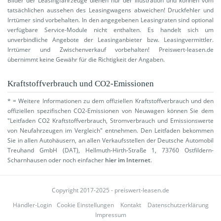
Bilder der Leasingfahrzeuge dienen nur der Illustration und können vom
tatsächlichen aussehen des Leasingwagens abweichen! Druckfehler und
Irrtümer sind vorbehalten. In den angegebenen Leasingraten sind optional
verfügbare Service-Module nicht enthalten. Es handelt sich um
unverbindliche Angebote der Leasinganbieter bzw. Leasingvermittler.
Irrtümer und Zwischenverkauf vorbehalten! Preiswert-leasen.de
übernimmt keine Gewähr für die Richtigkeit der Angaben.
Kraftstoffverbrauch und CO2-Emissionen
* = Weitere Informationen zu dem offiziellen Kraftstoffverbrauch und den
offiziellen spezifischen CO2-Emissionen von Neuwagen können Sie dem
"Leitfaden CO2 Kraftstoffverbrauch, Stromverbrauch und Emissionswerte
von Neufahrzeugen im Vergleich" entnehmen. Den Leitfaden bekommen
Sie in allen Autohäusern, an allen Verkaufsstellen der Deutsche Automobil
Treuhand GmbH (DAT), Hellmuth-Hirth-Straße 1, 73760 Ostfildern-
Scharnhausen oder noch einfacher
hier im Internet
.
Copyright 2017-2025 - preiswert-leasen.de
Händler-Login
Cookie Einstellungen
Kontakt
Datenschutzerklärung
Impressum