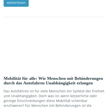
Aufwand? In dieser Betrachtung werfen wir einen genaueren
weiterlesen
Blick auf die Vor- und Nachteile des Tagfahrlichts und
hinterfragen, ob diese Maßnahme tatsächlich sinnvoll ist oder
ob sie eher in den Bereich der überflüssigen […]
Mobilität für alle: Wie Menschen mit Behinderungen
durch das Autofahren Unabhängigkeit erlangen
Das Autofahren ist für viele Menschen ein Symbol der Freiheit
und Unabhängigkeit. Doch was ist, wenn körperliche oder
geistige Einschränkungen diese Mobilität scheinbar
erschweren? Für Menschen mit Behinderungen ist die