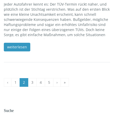
Jeder Autofahrer kennt es: Der TÜV-Termin rückt näher, und
plötzlich ist der Stichtag verstrichen. Was auf den ersten Blick
wie eine kleine Unachtsamkeit erscheint, kann schnell
schwerwiegende Konsequenzen haben. Bußgelder, mögliche
Haftungsprobleme und sogar ein erhöhtes Unfallrisiko sind
nur einige der Folgen eines überzogenen TÜVs. Doch keine
Sorge, es gibt einfache Maßnahmen, um solche Situationen
zu vermeiden und das Beste aus der Not zu machen. In
diesem Artikel erfahren Sie alles Wichtige über die Risiken
weiterlesen
eines überzogenen TÜVs und wie Sie sich effektiv davor
schützen können. Tauchen wir ein in die Welt der
Hauptuntersuchung und erfahren Sie, wie Sie sicher […]
‹
1
2
3
4
5
›
»
Suche