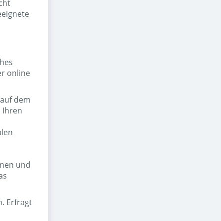
cht
eeignete
ches
r online
 auf dem
 Ihren
alen
onen und
as
. Erfragt