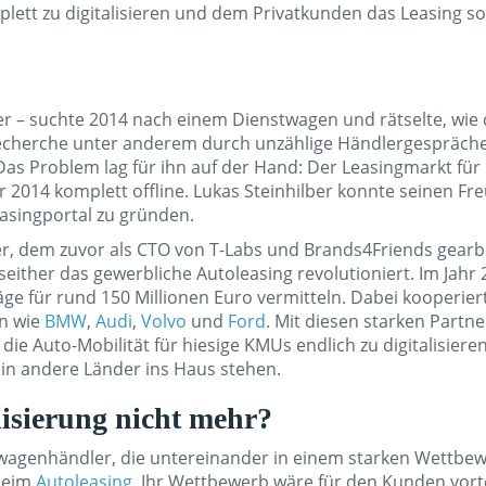
lett zu digitalisieren und dem Privatkunden das Leasing so
rer – suchte 2014 nach einem Dienstwagen und rätselte, wie 
 Recherche unter anderem durch unzählige Händlergespräche
s Problem lag für ihn auf der Hand: Der Leasingmarkt für
 2014 komplett offline. Lukas Steinhilber konnte seinen Fr
easingportal zu gründen.
er, dem zuvor als CTO von T-Labs und Brands4Friends gearb
seither das gewerbliche Autoleasing revolutioniert. Im Jahr
e für rund 150 Millionen Euro vermitteln. Dabei kooperiert
en wie
BMW
,
Audi
,
Volvo
und
Ford
. Mit diesen starken Partne
ie Auto-Mobilität für hiesige KMUs endlich zu digitalisieren
in andere Länder ins Haus stehen.
isierung nicht mehr?
uwagenhändler, die untereinander in einem starken Wettbe
 beim
Autoleasing
. Ihr Wettbewerb wäre für den Kunden vorte