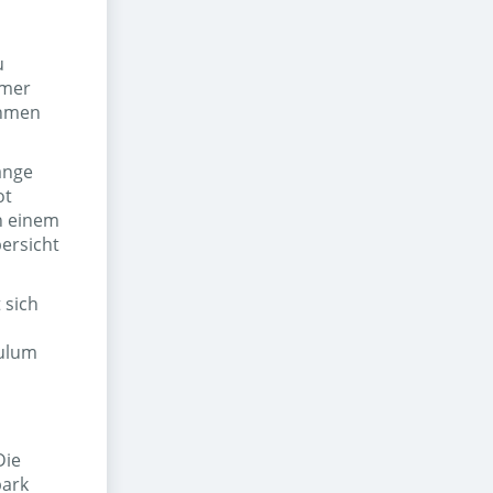
u
hmer
ehmen
ange
ot
n einem
ersicht
 sich
culum
Die
park