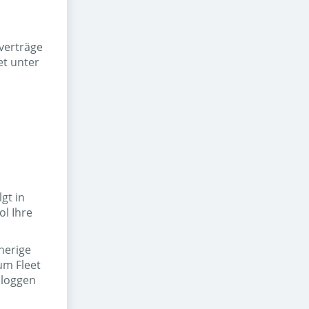
verträge
et unter
gt in
ol Ihre
herige
um Fleet
e loggen