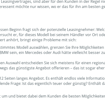
 Leasingvertrages, sind aber für den Kunden in der Regel ni
teressent möchte nur wissen, wo er das für ihn am besten g
essen Beginn fragt sich der potenzielle Leasingnehmer: Wel
rsucht er, für dieses Modell bei seinem Händler vor Ort ode
ert anhört, bringt einige Probleme mit sich:
estimmtes Modell auswählen, grenzen Sie Ihre Möglichkeiten
 BMW sein, ein Mercedes oder Audi hätte vielleicht besser zu
ßen Auswahl entscheiden Sie sich meistens für einen region
wegs das günstigste Angebot offerieren – das ist sogar eher
 Seiten langes Angebot. Es enthält endlos viele Informati
ende Frage: Ist das eigentlich teuer oder günstig? Enthält d
um und bietet dabei dem Kunden die besten Möglichkeiten