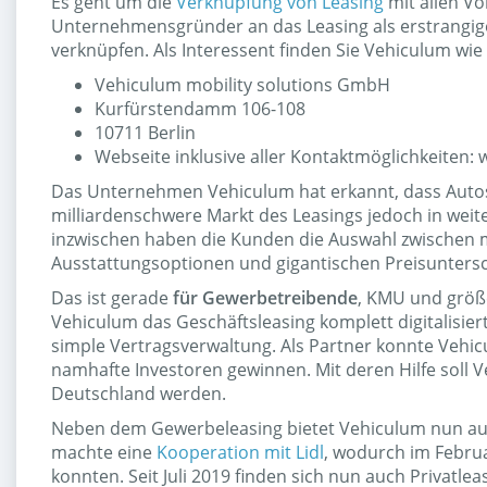
Es geht um die
Verknüpfung von Leasing
mit allen Vo
Unternehmensgründer an das Leasing als erstrangige 
verknüpfen. Als Interessent finden Sie Vehiculum wie 
Vehiculum mobility solutions GmbH
Kurfürstendamm 106-108
10711 Berlin
Webseite inklusive aller Kontaktmöglichkeiten:
Das Unternehmen Vehiculum hat erkannt, dass Autos u
milliardenschwere Markt des Leasings jedoch in weite
inzwischen haben die Kunden die Auswahl zwischen
Ausstattungsoptionen und gigantischen Preisuntersc
Das ist gerade
für Gewerbetreibende
, KMU und größ
Vehiculum das Geschäftsleasing komplett digitalisier
simple Vertragsverwaltung. Als Partner konnte Veh
namhafte Investoren gewinnen. Mit deren Hilfe soll 
Deutschland werden.
Neben dem Gewerbeleasing bietet Vehiculum nun a
machte eine
Kooperation mit Lidl
, wodurch im Februa
konnten. Seit Juli 2019 finden sich nun auch Privatl