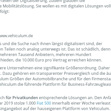
rteilen der Digitalisierung. Zudem glauben die
Mobilitätslösung. Sie wollen es mit digitalen Lösungen vol
folgt:
 www.vehiculum.de
nd die Suche nach ihnen längst digitalisiert sind, der
n Teilen noch analog unterwegs ist. Das ist schädlich, denn
 mehreren Tausend Anbietern, mehreren Hundert
hieden, die 10.000 Euro pro Vertrag erreichen können.
ere Unternehmen eine signifikante Größenordnung. Daher
t. Dazu gehören ein transparenter Preisvergleich und die ä
iculum Größen der Automobilbranche und für den Firmensta
Vehiculum die führende Plattform für Business-Fahrzeugleasi
uch
für Privatkunden
entsprechende Lösungen an. Den Anf
r 2019 stolze 1.000
Fiat 500
innerhalb einer Woche verleas
easingangebot auf der hauseigenen Plattform von Vehiculum. 