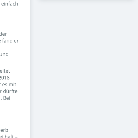
 einfach
der
 fand er
eund
eitet
 2018
 es mit
r dürfte
. Bei
werb
ilhaft –