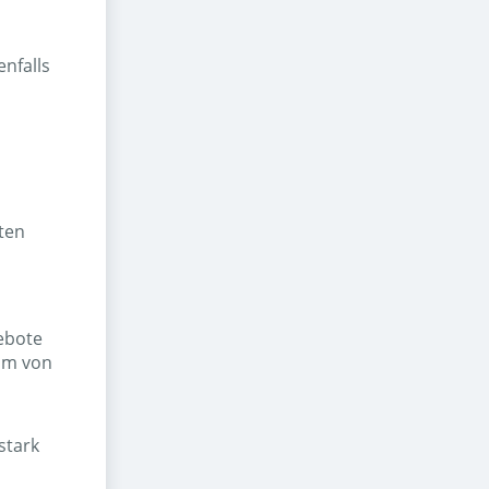
nfalls
ten
ebote
eam von
stark