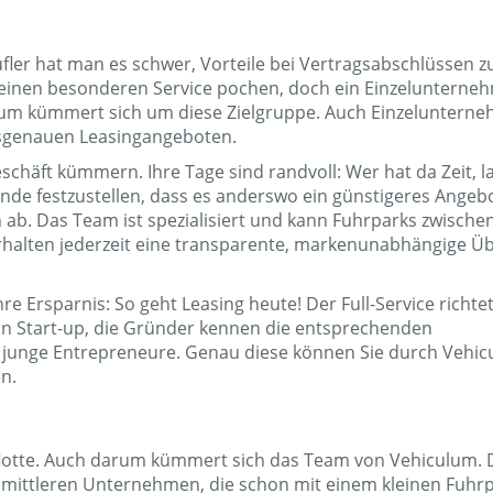
fler hat man es schwer, Vorteile bei Vertragsabschlüssen z
 einen besonderen Service pochen, doch ein Einzelunterne
ulum kümmert sich um diese Zielgruppe. Auch Einzeluntern
assgenauen Leasingangeboten.
schäft kümmern. Ihre Tage sind randvoll: Wer hat da Zeit, l
de festzustellen, dass es anderswo ein günstigeres Angeb
ab. Das Team ist spezialisiert und kann Fuhrparks zwische
halten jederzeit eine transparente, markenunabhängige Üb
 Ersparnis: So geht Leasing heute! Der Full-Service richtet
ein Start-up, die Gründer kennen die entsprechenden
für junge Entrepreneure. Genau diese können Sie durch Vehi
n.
flotte. Auch darum kümmert sich das Team von Vehiculum. 
nd mittleren Unternehmen, die schon mit einem kleinen Fuhr