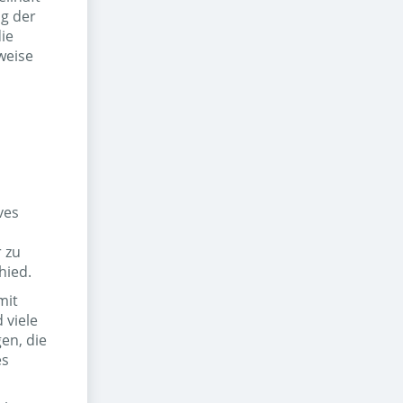
ng der
ie
weise
ves
 zu
hied.
mit
 viele
en, die
es