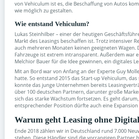
von Vehiculum ist es, die Beschaffung von Autos komp
wie möglich zu gestalten.
Wie entstand Vehiculum?
Lukas Steinhilber – einer der heutigen Geschäftsfüh
Markt des Leasings beschaffen ist. Trotz intensiver
auch mehreren Monaten keinen geeigneten Wagen. Da
Fahrzeuge ist extrem intransparent. Außerdem war er
Melchior Bauer für die Idee gewinnen, ein digitales L
Mit an Bord war von Anfang an der Experte Guy Moll
hatte. So entstand 2015 das Start-up Vehiculum, das 
konnte das junge Unternehmen bereits Leasingverträg
über 100 deutschen Partnern, darunter große Mark
sich das starke Wachstum fortsetzen. Es geht darum, d
entsprechender Position dürfte auch eine Expansion 
Warum geht Leasing ohne Digital
Ende 2018 zählen wir in Deutschland rund 7.000 Ne
stehen. Diese Händler sind die vorrangigen Partner