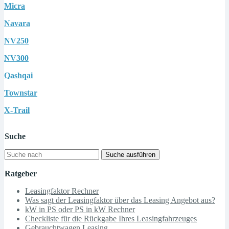
Micra
Navara
NV250
NV300
Qashqai
Townstar
X-Trail
Suche
Suche ausführen
Ratgeber
Leasingfaktor Rechner
Was sagt der Leasingfaktor über das Leasing Angebot aus?
kW in PS oder PS in kW Rechner
Checkliste für die Rückgabe Ihres Leasingfahrzeuges
Gebrauchtwagen Leasing