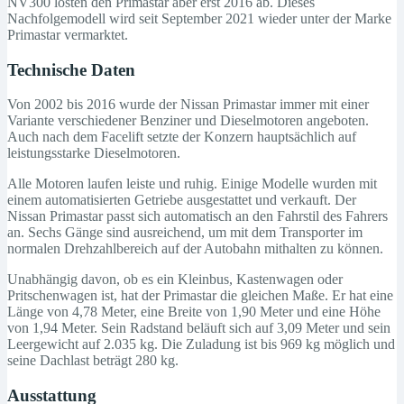
NV300 lösten den Primastar aber erst 2016 ab. Dieses
Nachfolgemodell wird seit September 2021 wieder unter der Marke
Primastar vermarktet.
Technische Daten
Von 2002 bis 2016 wurde der Nissan Primastar immer mit einer
Variante verschiedener Benziner und Dieselmotoren angeboten.
Auch nach dem Facelift setzte der Konzern hauptsächlich auf
leistungsstarke Dieselmotoren.
Alle Motoren laufen leiste und ruhig. Einige Modelle wurden mit
einem automatisierten Getriebe ausgestattet und verkauft. Der
Nissan Primastar passt sich automatisch an den Fahrstil des Fahrers
an. Sechs Gänge sind ausreichend, um mit dem Transporter im
normalen Drehzahlbereich auf der Autobahn mithalten zu können.
Unabhängig davon, ob es ein Kleinbus, Kastenwagen oder
Pritschenwagen ist, hat der Primastar die gleichen Maße. Er hat eine
Länge von 4,78 Meter, eine Breite von 1,90 Meter und eine Höhe
von 1,94 Meter. Sein Radstand beläuft sich auf 3,09 Meter und sein
Leergewicht auf 2.035 kg. Die Zuladung ist bis 969 kg möglich und
seine Dachlast beträgt 280 kg.
Ausstattung