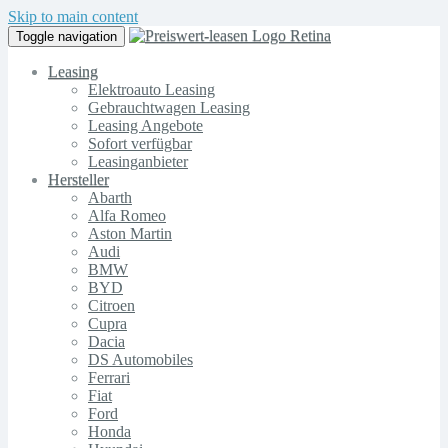
Skip to main content
Toggle navigation
Leasing
Elektroauto Leasing
Gebrauchtwagen Leasing
Leasing Angebote
Sofort verfügbar
Leasinganbieter
Hersteller
Abarth
Alfa Romeo
Aston Martin
Audi
BMW
BYD
Citroen
Cupra
Dacia
DS Automobiles
Ferrari
Fiat
Ford
Honda