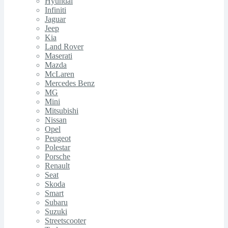
Hyundai
Infiniti
Jaguar
Jeep
Kia
Land Rover
Maserati
Mazda
McLaren
Mercedes Benz
MG
Mini
Mitsubishi
Nissan
Opel
Peugeot
Polestar
Porsche
Renault
Seat
Skoda
Smart
Subaru
Suzuki
Streetscooter