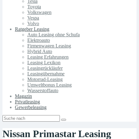
Tesla
Toyota
Volkswagen
Vespa
Volvo
Ratgeber Leasing
Auto Leasing ohne Schufa
Elektroauto
Firmenwagen Leasing
Hybrid Auto
Leasing Erfahrungen
Leasing Lexikon
Leasingrückläufer
Leasingübernahme
Motorrad-Leasing
Umweltbonus Leasing
Wasserstoffauto
Magazin
Privatleasing
Gewerbeleasing
Nissan Primastar Leasing