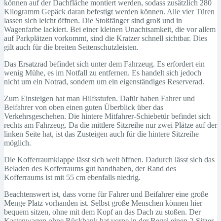
können auf der Dachfläche montiert werden, sodass zusätzlich 280
Kilogramm Gepäck daran befestigt werden können. Alle vier Türen
lassen sich leicht öffnen. Die Stoßfänger sind groß und in
Wagenfarbe lackiert. Bei einer kleinen Unachtsamkeit, die vor allem
auf Parkplätzen vorkommt, sind die Kratzer schnell sichtbar. Dies
gilt auch für die breiten Seitenschutzleisten.
Das Ersatzrad befindet sich unter dem Fahrzeug. Es erfordert ein
wenig Mühe, es im Notfall zu entfernen. Es handelt sich jedoch
nicht um ein Notrad, sondern um ein eigenständiges Reserverad.
Zum Einsteigen hat man Hilfsstufen. Dafür haben Fahrer und
Beifahrer von oben einen guten Überblick über das
Verkehrsgeschehen. Die hintere Mitfahrer-Schiebetür befindet sich
rechts am Fahrzeug. Da die mittlere Sitzreihe nur zwei Plätze auf der
linken Seite hat, ist das Zusteigen auch für die hintere Sitzreihe
möglich.
Die Kofferraumklappe lässt sich weit öffnen. Dadurch lässt sich das
Beladen des Kofferraums gut handhaben, der Rand des
Kofferraums ist mit 55 cm ebenfalls niedrig.
Beachtenswert ist, dass vorne für Fahrer und Beifahrer eine große
Menge Platz vorhanden ist. Selbst große Menschen können hier
bequem sitzen, ohne mit dem Kopf an das Dach zu stoßen. Der
Kastenwagen ohne Rückbank hat vorne in der Regel einen 2-Sitzer