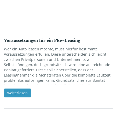
Voraussetzungen für ein Pkw-Leasing
Wer ein Auto leasen möchte, muss hierfür bestimmte
Voraussetzungen erfüllen. Diese unterscheiden sich leicht
zwischen Privatpersonen und Unternehmen bzw.
Selbstständigen, doch grundsätzlich wird eine ausreichende
Bonität gefordert. Diese soll sicherstellen, dass der
Leasingnehmer die Monatsraten über die komplette Laufzeit
problemlos aufbringen kann. Grundsätzliches zur Bonität
beim leasen Es gibt verschiedene Kriterien für die
Beurteilung der Bonität einer Person. Beim Leasing geht es
weiterlesen
darum, dass die Höhe der monatlichen Belastung zum
verfügbaren Monatseinkommen in einem angemessenen
Verhältnis steht. Eine einwandfreie Schufa-Auskunft bzw.
Auskunft von anderen Wirtschaftsauskunfteien ist die
Standardvoraussetzung. Es gibt aber noch weitere