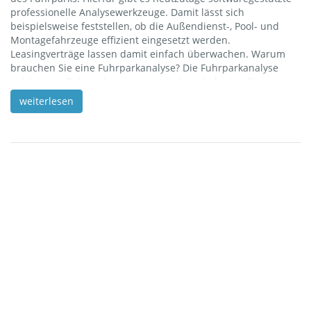
professionelle Analysewerkzeuge. Damit lässt sich
beispielsweise feststellen, ob die Außendienst-, Pool- und
Montagefahrzeuge effizient eingesetzt werden.
Leasingverträge lassen damit einfach überwachen. Warum
brauchen Sie eine Fuhrparkanalyse? Die Fuhrparkanalyse
gehört zum Fuhrparkmanagement, das wiederum die
Beschaffung, Wartung und Reparatur von Fahrzeugen, deren
weiterlesen
Einsatzoptimierung (Touren- und Fahrereinsatzplanung), die
Sendungsverfolgung mit modernen Kommunikationsmitteln,
Verbrauchsstatistiken und die Kostenkontrolle umfasst.
Kosten eines Fuhrparks sind Fahrzeug- und Fahrerkosten,
allgemeine Betriebskosten und Werkstattkosten. Mit der
Fuhrparkanalyse erhalten Sie – auch als Kleinunternehmen –
einen ausgezeichneten Überblick über Ihren Fuhrpark. Sie
planen Touren optimaler […]