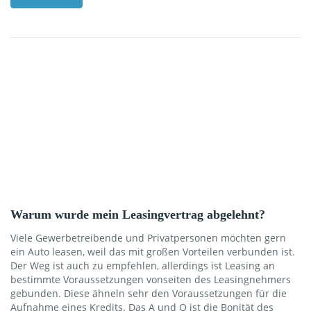
Kostenpunkt ist der Wertverlust, den das Fahrzeug während
der Leasingdauer erleidet. Dieser kann nur geschätzt werden.
Er schlägt sich in der Leasingrate und in der
Schlussabrechnung nieder. Bei einem Leasing auf
Kilometerbasis ist der Autofahrer allerdings davon kaum […]
Warum wurde mein Leasingvertrag abgelehnt?
Viele Gewerbetreibende und Privatpersonen möchten gern
ein Auto leasen, weil das mit großen Vorteilen verbunden ist.
Der Weg ist auch zu empfehlen, allerdings ist Leasing an
bestimmte Voraussetzungen vonseiten des Leasingnehmers
gebunden. Diese ähneln sehr den Voraussetzungen für die
Aufnahme eines Kredits. Das A und O ist die Bonität des