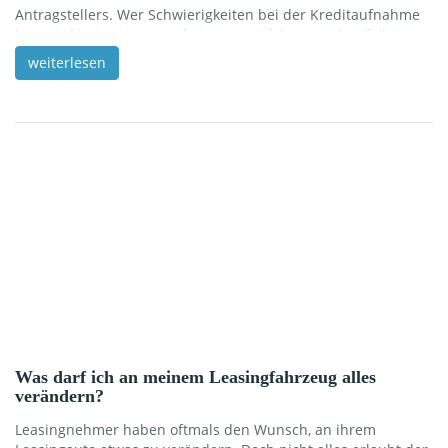
Antragstellers. Wer Schwierigkeiten bei der Kreditaufnahme
hat, wird beim Antrag auf ein Leasingfahrzeug ebenfalls
Probleme bekommen. Es ist wichtig, solche eventuellen
weiterlesen
Probleme im Vorfeld zu kennen, um sich darauf entsprechend
vorzubereiten. Wir erläutern in diesem Beitrag, worauf es der
Leasingbank bei Ihrem Antrag ankommt, welche Hürden es
gibt und warum […]
Was darf ich an meinem Leasingfahrzeug alles
verändern?
Leasingnehmer haben oftmals den Wunsch, an ihrem