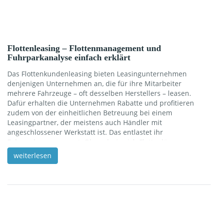
Flottenleasing – Flottenmanagement und
Fuhrparkanalyse einfach erklärt
Das Flottenkundenleasing bieten Leasingunternehmen
denjenigen Unternehmen an, die für ihre Mitarbeiter
mehrere Fahrzeuge – oft desselben Herstellers – leasen.
Dafür erhalten die Unternehmen Rabatte und profitieren
zudem von der einheitlichen Betreuung bei einem
Leasingpartner, der meistens auch Händler mit
angeschlossener Werkstatt ist. Das entlastet ihr
Fuhrparkmanagement. Ob und wie sich Flottenlösungen
lohnen, zeigt die Fuhrparkanalyse. Was bringt das
weiterlesen
einheitliche Flottenmanagement? Die Autohersteller und
Leasingfirmen bieten den Unternehmen etwas günstigere
Konditionen an, wenn diese bei ihnen mehrere Fahrzeuge auf
einmal leasen. Das ist ein ganz normaler Mengenrabatt, den
wir auch von vielen anderen Anschaffungen kennen. Die
Leasingraten pro Fahrzeug werden teilweise […]