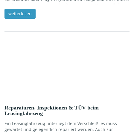
geldwerte Vorteil nur noch hälftig besteuert. Damit will die
Bundesregierung die Elektromobilität fördern. Die Ersparnis –
weiterlesen
möglicherweise einige Hundert Euro pro Jahr – ließe sich
beispielsweise für das Leasing des entsprechenden
Fahrzeugs nutzen. Bewertung des geldwerten Vorteils
Weitere beliebte Leistungen sind zum Beispiel Fahrkarten für
[…]
Reparaturen, Inspektionen & TÜV beim
Leasingfahrzeug
Ein Leasingfahrzeug unterliegt dem Verschleiß, es muss
gewartet und gelegentlich repariert werden. Auch zur