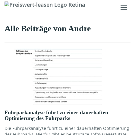
Skip
Toggl
to
navig
main
content
Alle Beiträge von
Andre
Fuhrparkanalyse führt zu einer dauerhaften
Optimierung des Fuhrparks
Die Fuhrparkanalyse führt zu einer dauerhaften Optimierung
des Fuhrparks. Hierfür gibt es heutzutage softwaregestützte