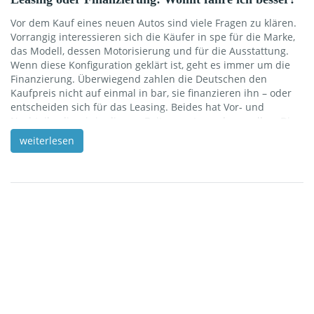
Vor dem Kauf eines neuen Autos sind viele Fragen zu klären.
Vorrangig interessieren sich die Käufer in spe für die Marke,
das Modell, dessen Motorisierung und für die Ausstattung.
Wenn diese Konfiguration geklärt ist, geht es immer um die
Finanzierung. Überwiegend zahlen die Deutschen den
Kaufpreis nicht auf einmal in bar, sie finanzieren ihn – oder
entscheiden sich für das Leasing. Beides hat Vor- und
Nachteile, die wir in diesem Beitrag untersuchen wollen. Die
wichtigsten Unterschiede zwischen Finanzierung und Leasing
weiterlesen
Die Finanzierung lässt sich über die Autobank des Herstellers,
über die eigene Hausbank oder über einen unabhängigen
Finanzierer realisieren. Diese […]