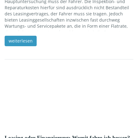
Hauptuntersuchung muss der Fahrer. Die Inspektion- und
Reparaturkosten hierfür sind ausdrücklich nicht Bestandteil
des Leasingvertrages, der Fahrer muss sie tragen. Jedoch
bieten Leasinggesellschaften inzwischen fast durchweg
Wartungs- und Servicepakete an, die in Form einer Flatrate,
die auf die Leasingrate aufgeschlagen wird, die Reparatur-,
Wartungs- und HU-Kosten übernehmen. Zu beachten ist
weiterlesen
dabei, dass nicht jede dieser Flatrates jede Leistung
übernimmt. Zudem ist es möglich, dass der Leasinggeber die
Übernahme der nötigen Arbeiten durch eine
Vertragswerkstatt vorschreibt. Inspektionen beim Leasing Der
Fahrer ist verpflichtet, die Termine der turnusmäßigen […]
Leasing oder Finanzierung: Womit fahre ich besser?