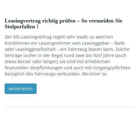
Leasingvertrag richtig prüfen – So vermeiden Sie
Stolperfallen !
Der Kfz-Leasingvertrag regelt sehr exakt, zu welchen
Konditionen ein Leasingnehmer vom Leasinggeber – Bank
oder Leasinggesellschaft – ein Fahrzeug leasen kann. Solche
Verträge laufen in der Regel rund zwei bis fünf Jahre (auch
etwas kürzer oder länger), sie sind mit erheblichen
finanziellen Verpflichtungen und auch mit Umgangspflichten
bezüglich des Fahrzeugs verbunden. Bei einer so
umfassenden und längerfristigen Bindung sollte jeder
Leasingnehmer den Vertrag vorab sehr genau prüfen. Wenn
weiterlesen
es zu Missverständnissen oder gar zu juristischen
Streitigkeiten kommen sollte, schützt dieser Vertrag beide
Seiten vor bösen Überraschungen. Mündliche Versprechen
oder Nebenabsprachen gelten hingegen vor Gericht gar
nichts. Wir haben daher die […]