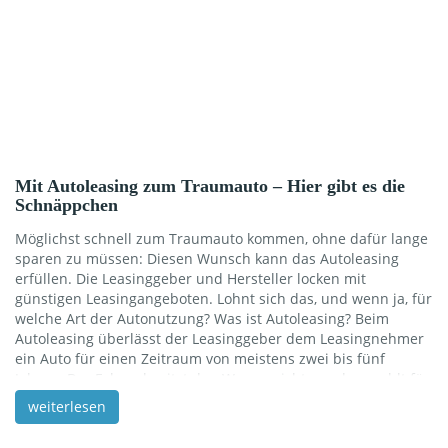
Mit Autoleasing zum Traumauto – Hier gibt es die
Schnäppchen
Möglichst schnell zum Traumauto kommen, ohne dafür lange
sparen zu müssen: Diesen Wunsch kann das Autoleasing
erfüllen. Die Leasinggeber und Hersteller locken mit
günstigen Leasingangeboten. Lohnt sich das, und wenn ja, für
welche Art der Autonutzung? Was ist Autoleasing? Beim
Autoleasing überlässt der Leasinggeber dem Leasingnehmer
ein Auto für einen Zeitraum von meistens zwei bis fünf
Jahren. Der Fahrer besitzt den Wagen nicht, sondern zahlt für
die Nutzung eine monatliche Rate. Dabei übernimmt er die
weiterlesen
übliche Verantwortung für die Versicherung, die Wartung und
Inspektionen, daher ist Leasing günstiger als eine Miete. Es