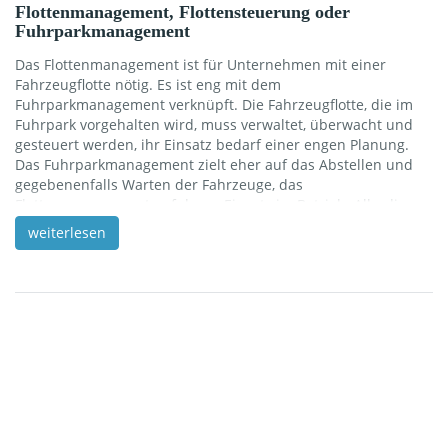
Flottenmanagement, Flottensteuerung oder
Fuhrparkmanagement
Das Flottenmanagement ist für Unternehmen mit einer
Fahrzeugflotte nötig. Es ist eng mit dem
Fuhrparkmanagement verknüpft. Die Fahrzeugflotte, die im
Fuhrpark vorgehalten wird, muss verwaltet, überwacht und
gesteuert werden, ihr Einsatz bedarf einer engen Planung.
Das Fuhrparkmanagement zielt eher auf das Abstellen und
gegebenenfalls Warten der Fahrzeuge, das
Flottenmanagement auf deren Einsatz im Betrieb. Allerdings
überlagern sich beide Bereiche naturgemäß. Was leistet das
weiterlesen
Flottenmanagement? Im Wesentlichen geht es um den Einsatz
von Fahrern und Fahrzeugen sowie um das logistische
Abstimmen der Wegstrecken, Fahrtzeiten sowie Lade- und
Entladezeiten. Es sind viele Einflussparameter zu beachten,
die aufeinander abgestimmt werden müssen. Ein effizientes
[…]